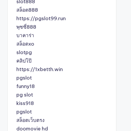
slot888
สล็อต888
https://pgslot99.run
พุซซี่888
บาคาร่า
สล็อตxo
slotpg
คลิปโป๊
https://1xbetth.win
pgslot
funny18
pg slot
kiss918
pgslot
สล็อตเว็บตรง
doomovie hd