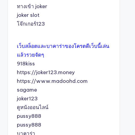
ทางเข้า joker
joker slot
โจ๊กเกอร์123
เว็บสล็อตและบาคาร่าของโครตดีเว็บนี้เล่น
แล้วรวยจัดๆ
918kiss
https://joker123.money
https://www.madoohd.com
sagame
joker123
ดูหนังออนไลน์
pussy888
pussy888
บาคาร่า