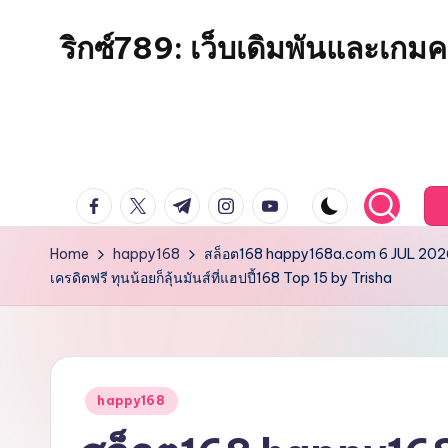
ริกซ์789: เว็บเดิมพันและเกม
facebook.com
twitter.com
t.me
instagram.com
youtube.com
Home
happy168
สล็อต168 happy168a.com 6 JUL 2026 hap
เครดิตฟรี ทุนน้อยก็ลุ้นมันส์ที่แฮปปี้168 Top 15 by Trisha
Posted
happy168
in