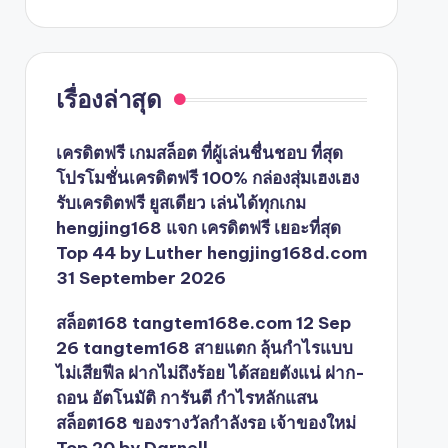
เรื่องล่าสุด
เครดิตฟรี เกมสล็อต ที่ผู้เล่นชื่นชอบ ที่สุด
โปรโมชั่นเครดิตฟรี 100% กล่องสุ่มเฮงเฮง
รับเครดิตฟรี ยูสเดียว เล่นได้ทุกเกม
hengjing168 แจก เครดิตฟรี เยอะที่สุด
Top 44 by Luther hengjing168d.com
31 September 2026
สล็อต168 tangtem168e.com 12 Sep
26 tangtem168 สายแตก ลุ้นกำไรแบบ
ไม่เสียฟีล ฝากไม่ถึงร้อย ได้สอยตังแน่ ฝาก-
ถอน อัตโนมัติ การันตี กำไรหลักแสน
สล็อต168 ของรางวัลกำลังรอ เจ้าของใหม่