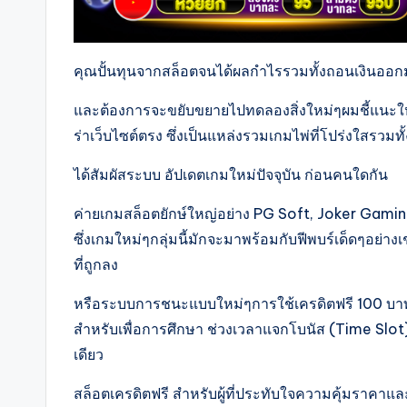
คุณปั้นทุนจากสล็อตจนได้ผลกำไรรวมทั้งถอนเงินออกม
และต้องการจะขยับขยายไปทดลองสิ่งใหม่ๆผมชี้แนะให้ลอ
ร่าเว็บไซต์ตรง ซึ่งเป็นแหล่งรวมเกมไพ่ที่โปร่งใสรว
ได้สัมผัสระบบ อัปเดตเกมใหม่ปัจจุบัน ก่อนคนใดกัน
ค่ายเกมสล็อตยักษ์ใหญ่อย่าง PG Soft, Joker Gami
ซึ่งเกมใหม่ๆกลุ่มนี้มักจะมาพร้อมกับฟีพบร์เด็ดๆอย่างเช
ที่ถูกลง
หรือระบบการชนะแบบใหม่ๆการใช้เครดิตฟรี 100 บาทเ
สำหรับเพื่อการศึกษา ช่วงเวลาแจกโบนัส (Time Slot)
เดียว
สล็อตเครดิตฟรี สำหรับผู้ที่ประทับใจความคุ้มราคาแล