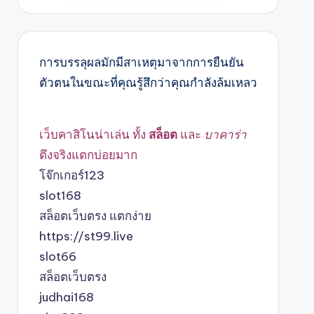
การบรรลุผลมักมีสาเหตุมาจากการยืนยัน
ตัวตนในขณะที่คุณรู้สึกว่าคุณกำลังล้มเหลว
เว็บคาสิโนน่าเล่น ทั้ง
สล็อต
และ
บาคาร่า
ตึงจริงแตกบ่อยมาก
โจ๊กเกอร์123
slot168
สล็อตเว็บตรง แตกง่าย
https://st99.live
slot66
สล็อตเว็บตรง
judhai168