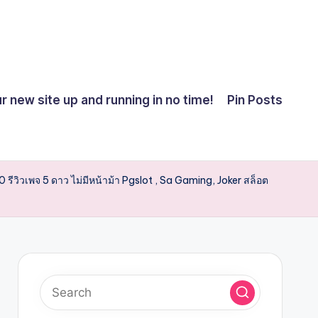
r new site up and running in no time!
Pin Posts
ีวิวเพจ 5 ดาว ไม่มีหน้าม้า Pgslot , Sa Gaming, Joker สล็อต