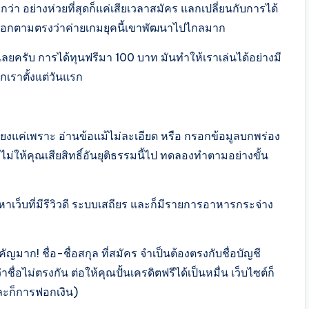
ว่า อย่างห่วยที่สุดก็แค่เสียเวลาสมัคร แลกเปลี่ยนกับการได้
ึ่งบอกตามตรงว่าค่ายเกมยุคนี้เขาพัฒนาไปไกลมาก
ครับ การได้ทุนฟรีมา 100 บาท มันทำให้เราเล่นได้อย่างมี
กเราตั้งแต่วันแรก
งแค่เพราะ อ่านข้อแม้ไม่ละเอียด หรือ กรอกข้อมูลบกพร่อง
อไม่ให้คุณเสียสิทธิ์อันยุติธรรมนี้ไป ทดลองทำตามอย่างขั้น
ว็บที่มีรีวิวดี ระบบเสถียร และก็มีรายการอาหารกระจ่าง
ญมาก! ชื่อ-ชื่อสกุล ที่สมัคร จำเป็นต้องตรงกับชื่อบัญชี
่อไม่ตรงกัน ต่อให้คุณปั้นเครดิตฟรีได้เป็นหมื่น เว็บไซต์ก็
ละก็การฟอกเงิน)