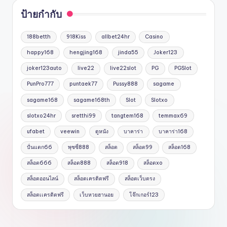
ป้ายกำกับ
188betth
918Kiss
allbet24hr
Casino
happy168
hengjing168
jinda55
Joker123
joker123auto
live22
live22slot
PG
PGSlot
PunPro777
puntaek77
Pussy888
sagame
sagame168
sagame168th
Slot
Slotxo
slotxo24hr
sretthi99
tangtem168
temmax69
ufabet
veewin
ดูหนัง
บาคาร่า
บาคาร่า168
ปั่นแตก66
พุซซี่888
สล็อต
สล็อต99
สล็อต168
สล็อต666
สล็อต888
สล็อต918
สล็อตxo
สล็อตออนไลน์
สล็อตเครดิตฟรี
สล็อตเว็บตรง
สล็อตเเครดิตฟรี
เว็บหวยฮานอย
โจ๊กเกอร์123