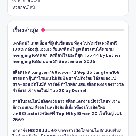
ซื้อหวยออนไลน์
หวยออนไลน์
เรื่องล่าสุด
เครดิตฟรี เกมสล็อต ที่ผู้เล่นชื่นชอบ ที่สุด โปรโมชั่นเครดิตฟรี
100% กล่องสุ่มเฮงเฮง รับเครดิตฟรี ยูสเดียว เล่นได้ทุกเกม
hengjing168 แจก เครดิตฟรี เยอะที่สุด Top 44 by Luther
hengjing168d.com 31 September 2026
สล็อต168 tangtem168e.com 12 Sep 26 tangtem168
สายแตก ลุ้นกำไรแบบไม่เสียฟีล ฝากไม่ถึงร้อย ได้สอยตังแน่
ฝาก-ถอน อัตโนมัติ การันตี กำไรหลักแสน สล็อต168 ของรางวัล
กำลังรอ เจ้าของใหม่ Top 20 by Darnell
คาสิโนออนไลน์ สล็อตเว็บตรง สล็อตแตกง่าย มีจริงไหม? เจาะ
ลึกระบบเกม ฟีเจอร์ และปัจจัยที่เกี่ยวข้อง เว็บเปิดใหม่
Jin888.asia เครดิตฟรี Top 16 by Simon 20 เว็บใหญ่ JUL
2569
บาคาร่า168 23 JUL 69 บาคาร่า เปิดโลกเกมไพ่สดแบบเรียล