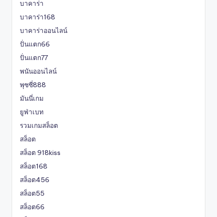
บาคาร่า
บาคาร่า168
บาคาร่าออนไลน์
ปั่นแตก66
ปั่นแตก77
พนันออนไลน์
พุซซี่888
มันนี่เกม
ยูฟ่าเบท
รวมเกมสล็อต
สล็อต
สล็อต 918kiss
สล็อต168
สล็อต456
สล็อต55
สล็อต66