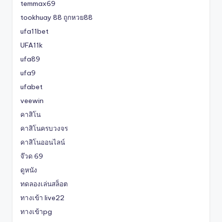
temmax69
tookhuay 88 ถูกหวย88
ufa11bet
UFA11k
ufa89
ufa9
ufabet
veewin
คาสิโน
คาสิโนครบวงจร
คาสิโนออนไลน์
จ๊วด 69
ดูหนัง
ทดลองเล่นสล็อต
ทางเข้า live22
ทางเข้าpg