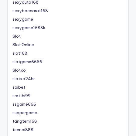
sexyauto168
sexybaccarat168
sexygame
sexygame1688k
Slot
Slot Online
slot168
slotgame6666
Slotxo
slotxo24hr
soibet
sretthi99
ssgame666
suppergame
tangtem168
teenoi888