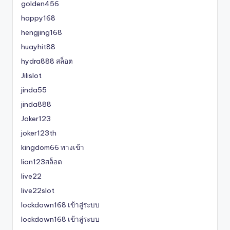
golden456
happy168
hengjing168
huayhit88
hydra888 สล็อต
Jilislot
jinda55
jinda888
Joker123
joker123th
kingdom66 ทางเข้า
lion123สล็อต
live22
live22slot
lockdown168 เข้าสู่ระบบ
lockdown168 เข้าสู่ระบบ