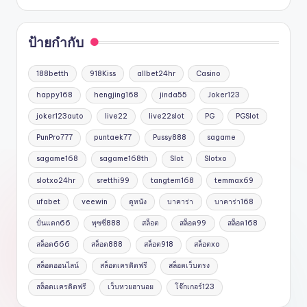
ป้ายกำกับ
188betth
918Kiss
allbet24hr
Casino
happy168
hengjing168
jinda55
Joker123
joker123auto
live22
live22slot
PG
PGSlot
PunPro777
puntaek77
Pussy888
sagame
sagame168
sagame168th
Slot
Slotxo
slotxo24hr
sretthi99
tangtem168
temmax69
ufabet
veewin
ดูหนัง
บาคาร่า
บาคาร่า168
ปั่นแตก66
พุซซี่888
สล็อต
สล็อต99
สล็อต168
สล็อต666
สล็อต888
สล็อต918
สล็อตxo
สล็อตออนไลน์
สล็อตเครดิตฟรี
สล็อตเว็บตรง
สล็อตเเครดิตฟรี
เว็บหวยฮานอย
โจ๊กเกอร์123