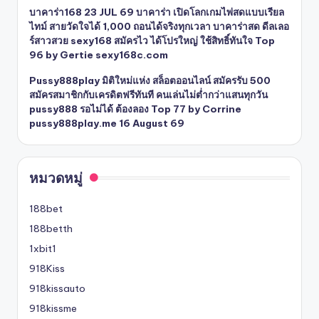
บาคาร่า168 23 JUL 69 บาคาร่า เปิดโลกเกมไพ่สดแบบเรียล
ไทม์ สายวัดใจได้ 1,000 ถอนได้จริงทุกเวลา บาคาร่าสด ดีลเลอ
ร์สาวสวย sexy168 สมัครไว ได้โปรใหญ่ ใช้สิทธิ์ทันใจ Top
96 by Gertie sexy168c.com
Pussy888play มิติใหม่แห่ง สล็อตออนไลน์ สมัครรับ 500
สมัครสมาชิกกับเครดิตฟรีทันที คนเล่นไม่ต่ำกว่าแสนทุกวัน
pussy888 รอไม่ได้ ต้องลอง Top 77 by Corrine
pussy888play.me 16 August 69
หมวดหมู่
188bet
188betth
1xbit1
918Kiss
918kissauto
918kissme