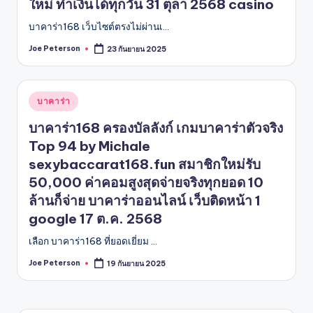
ใหม่ ทำเงินได้ทุกวัน 31 ตุลา 2568 casino
บาคาร่า168 เว็บไซต์ตรงไม่ผ่านเ…
Joe Peterson
23 กันยายน 2025
Posted
by
Posted
บาคาร่า
in
บาคาร่า168 ครองบัลลังก์ เกมบาคาร่าตัวจริง
Top 94 by Michale
sexybaccarat168.fun สมาชิกใหม่รับ
50,000 ค่าคอมสูงสุดจ่ายจริงทุกยอด 10
ล้านก็จ่าย บาคาร่าออนไลน์ เว็บติดหน้า 1
google 17 ต.ค. 2568
เลือก บาคาร่า168 ที่ยอดเยี่ยม …
Joe Peterson
19 กันยายน 2025
Posted
by