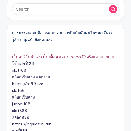
การบรรลุผลมักมีสาเหตุมาจากการยืนยันตัวตนในขณะที่คุณ
รู้สึกว่าคุณกำลังล้มเหลว
เว็บคาสิโนน่าเล่น ทั้ง
สล็อต
และ
บาคาร่า
ตึงจริงแตกบ่อยมาก
โจ๊กเกอร์123
slot168
สล็อตเว็บตรง แตกง่าย
https://st99.live
slot66
สล็อตเว็บตรง
judhai168
slot888
สล็อต888
https://pgslot99.run
พุซซี่888