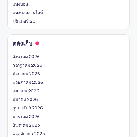
แทงบอล
แทงบอลออนไลน์
โจ๊กเกอร์123
คลังเก็บ
สิงหาคม 2026
กรกฎาคม 2026
มิถุนายน 2026
พฤษภาคม 2026
เมษายน 2026
มีนาคม 2026
กุมภาพันธ์ 2026
มกราคม 2026
ธันวาคม 2025
พฤศจิกายน 2025