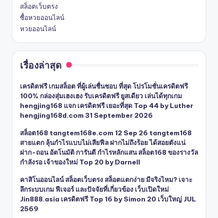
สล็อตเว็บตรง
ซื้อหวยออนไลน์
หวยออนไลน์
เรื่องล่าสุด
เครดิตฟรี เกมสล็อต ที่ผู้เล่นชื่นชอบ ที่สุด โปรโมชั่นเครดิตฟรี
100% กล่องสุ่มเฮงเฮง รับเครดิตฟรี ยูสเดียว เล่นได้ทุกเกม
hengjing168 แจก เครดิตฟรี เยอะที่สุด Top 44 by Luther
hengjing168d.com 31 September 2026
สล็อต168 tangtem168e.com 12 Sep 26 tangtem168
สายแตก ลุ้นกำไรแบบไม่เสียฟีล ฝากไม่ถึงร้อย ได้สอยตังแน่
ฝาก-ถอน อัตโนมัติ การันตี กำไรหลักแสน สล็อต168 ของรางวัล
กำลังรอ เจ้าของใหม่ Top 20 by Darnell
คาสิโนออนไลน์ สล็อตเว็บตรง สล็อตแตกง่าย มีจริงไหม? เจาะ
ลึกระบบเกม ฟีเจอร์ และปัจจัยที่เกี่ยวข้อง เว็บเปิดใหม่
Jin888.asia เครดิตฟรี Top 16 by Simon 20 เว็บใหญ่ JUL
2569