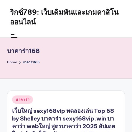
ริกซ์789: เว็บเดิมพันและเกมคาสิโน
ออนไลน์
บาคาร่า168
Home
บาคาร่า168
Posted
บาคาร่า
in
เว็บใหญ่ sexy168vip ทดลองเล่น Top 68
by Shelley บาคาร่า sexy168vip.win บา
คาร่า webใหญ่ สูตรบาคาร่า 2025 อัปเดต