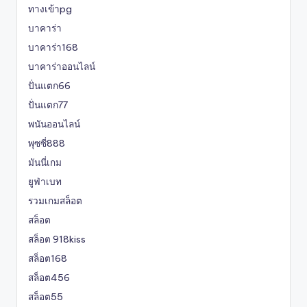
ทางเข้าpg
บาคาร่า
บาคาร่า168
บาคาร่าออนไลน์
ปั่นแตก66
ปั่นแตก77
พนันออนไลน์
พุซซี่888
มันนี่เกม
ยูฟ่าเบท
รวมเกมสล็อต
สล็อต
สล็อต 918kiss
สล็อต168
สล็อต456
สล็อต55