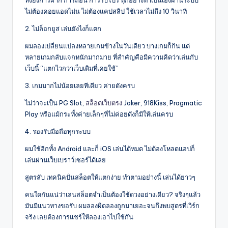
ไม่ต้องคอยแอดไม่น ไม่ต้องแคปสลิป ใช้เวลาไม่ถึง 10 วินาที
2. ไม่ล็อกยูส เล่นยังไงก็แตก
ผมลองเปลี่ยนแปลงหลายเกมข้างในวันเดียว บางเกมก็กิน แต่
หลายเกมกลับแจกหนักมากมาย ที่สำคัญคือมีความคิดว่าเล่นกับ
เว็บนี้ “แตกไวกว่าเว็บเดิมที่เคยใช้”
3. เกมมากไม่น้อยเลยทีเดียว ค่ายดังครบ
ไม่ว่าจะเป็น PG Slot,
สล็อตเว็บตรง
Joker, 918Kiss, Pragmatic
Play หรือแม้กระทั้งค่ายเล็กๆที่ไม่ค่อยดังก็มีให้เล่นครบ
4. รองรับมือถือทุกระบบ
ผมใช้อีกทั้ง Android และก็ iOS เล่นได้หมด ไม่ต้องโหลดแอปก็
เล่นผ่านเว็บเบราว์เซอร์ได้เลย
สูตรลับ เทคนิคปั่นสล็อตให้แตกง่าย ทำตามอย่างนี้ เล่นได้ยาวๆ
คนใดกันแน่ว่าเล่นสล็อตจำเป็นต้องใช้ดวงอย่างเดียว? จริงๆแล้ว
มันมีแนวทางขอรับ ผมลองผิดลองถูกมาเยอะจนถึงพบสูตรที่เวิร์ก
จริง เลยต้องการแชร์ให้ลองเอาไปใช้กัน