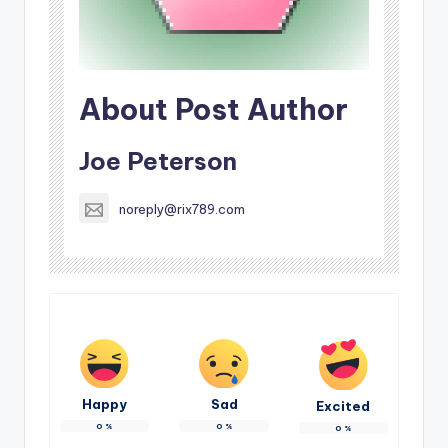
About Post Author
Joe Peterson
noreply@rix789.com
Happy
Sad
Excited
0
%
0
%
0
%