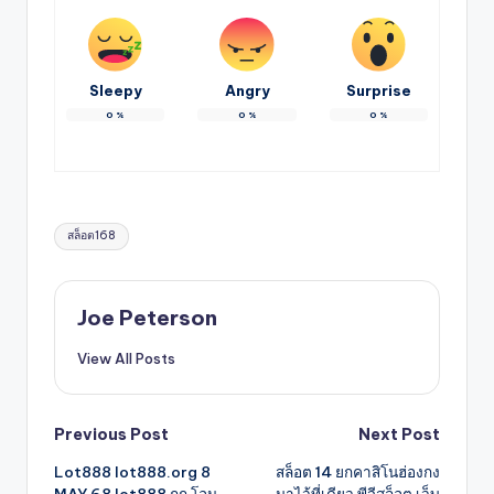
Sleepy
Angry
Surprise
0
%
0
%
0
%
Tags:
สล็อต168
Joe Peterson
View All Posts
Post
Previous Post
Next Post
Lot888 lot888.org 8
สล็อต 14 ยกคาสิโนฮ่องกง
navigation