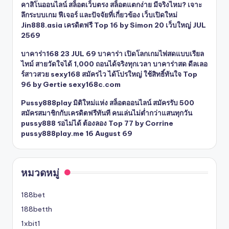
คาสิโนออนไลน์ สล็อตเว็บตรง สล็อตแตกง่าย มีจริงไหม? เจาะ
ลึกระบบเกม ฟีเจอร์ และปัจจัยที่เกี่ยวข้อง เว็บเปิดใหม่
Jin888.asia เครดิตฟรี Top 16 by Simon 20 เว็บใหญ่ JUL
2569
บาคาร่า168 23 JUL 69 บาคาร่า เปิดโลกเกมไพ่สดแบบเรียล
ไทม์ สายวัดใจได้ 1,000 ถอนได้จริงทุกเวลา บาคาร่าสด ดีลเลอ
ร์สาวสวย sexy168 สมัครไว ได้โปรใหญ่ ใช้สิทธิ์ทันใจ Top
96 by Gertie sexy168c.com
Pussy888play มิติใหม่แห่ง สล็อตออนไลน์ สมัครรับ 500
สมัครสมาชิกกับเครดิตฟรีทันที คนเล่นไม่ต่ำกว่าแสนทุกวัน
pussy888 รอไม่ได้ ต้องลอง Top 77 by Corrine
pussy888play.me 16 August 69
หมวดหมู่
188bet
188betth
1xbit1