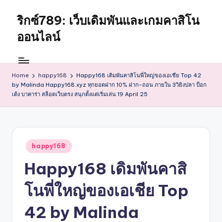
ริกซ์789: เว็บเดิมพันและเกมคาสิโน
ออนไลน์
Home
happy168
Happy168 เดิมพันคาสิโนพี่ใหญ่ของเอเชีย Top 42
by Malinda Happy168.xyz ทุกยอดฝาก 10% ฝาก-ถอน ภายใน 3วิยิงปลา ป็อก
เด้ง บาคาร่า สล็อตเว็บตรง สนุกตั้งแต่เริ่มเล่น 19 April 25
Posted
happy168
in
Happy168 เดิมพันคาสิ
โนพี่ใหญ่ของเอเชีย Top
42 by Malinda