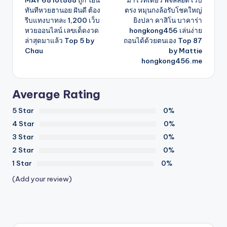
MAY 68 lot888 ถูก โอน
มาไว้ที่เดียว พีจีสล็อต เว็บ
ทันทีหวยฮานอย ฝันดี ต้อง
ตรง หมุนกงล้อรับโชคใหญ่
รีบแทงบาทละ 1,200 เว็บ
ยิงปลา คาสิโน บาคาร่า
หวยออนไลน์ เลขเด็ดงวด
hongkong456 เล่นง่าย
ล่าสุดมาแล้ว Top 5 by
ถอนได้ด้วยตนเอง Top 87
Chau
by Mattie
hongkong456.me
Average Rating
5 Star
0%
4 Star
0%
3 Star
0%
2 Star
0%
1 Star
0%
(Add your review)