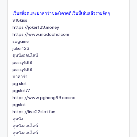
เว็บสล็อตและบาคาร่าของโครตดีเว็บนี้เล่นแล้วรวยจัดๆ
918kiss
https://joker123.money
https://www.madoohd.com
sagame
joker123
ดูหนังออนไลน์
pussy888
pussy888
บาคาร่า
pg slot
pgslot77
https://www.pgheng99.casino
pgslot
https://live22slot.fun
ดูหนัง
ดูหนังออนไลน์
ดูหนังออนไลน์