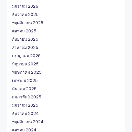
มกราคม 2026
ธันวาคม 2025
พฤศจิกายน 2025
ตุลาคม 2025
กันยายน 2025
สิงหาคม 2025
กรกฎาคม 2025
มิถุนายน 2025
พฤษภาคม 2025
เมษายน 2025
มีนาคม 2025
กุมภาพันธ์ 2025
มกราคม 2025
ธันวาคม 2024
พฤศจิกายน 2024
ตุลาคม 2024