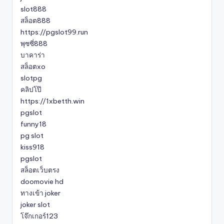
slot888
สล็อต888
https://pgslot99.run
พุซซี่888
บาคาร่า
สล็อตxo
slotpg
คลิปโป๊
https://1xbetth.win
pgslot
funny18
pg slot
kiss918
pgslot
สล็อตเว็บตรง
doomovie hd
ทางเข้า joker
joker slot
โจ๊กเกอร์123