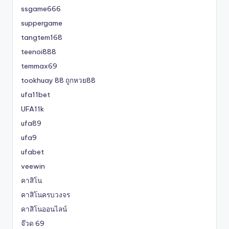
ssgame666
suppergame
tangtem168
teenoi888
temmax69
tookhuay 88 ถูกหวย88
ufa11bet
UFA11k
ufa89
ufa9
ufabet
veewin
คาสิโน
คาสิโนครบวงจร
คาสิโนออนไลน์
จ๊วด 69