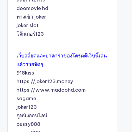
doomovie hd
ทางเข้า joker
joker slot
โจ๊กเกอร์123
เว็บสล็อตและบาคาร่าของโครตดีเว็บนี้เล่น
แล้วรวยจัดๆ
918kiss
https://joker123.money
https://www.madoohd.com
sagame
joker123
ดูหนังออนไลน์
pussy888