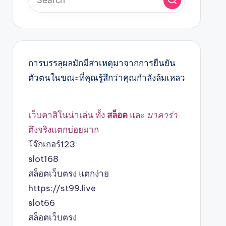
การบรรลุผลมักมีสาเหตุมาจากการยืนยัน
ตัวตนในขณะที่คุณรู้สึกว่าคุณกำลังล้มเหลว
เว็บคาสิโนน่าเล่น ทั้ง
สล็อต
และ
บาคาร่า
ตึงจริงแตกบ่อยมาก
โจ๊กเกอร์123
slot168
สล็อตเว็บตรง แตกง่าย
https://st99.live
slot66
สล็อตเว็บตรง