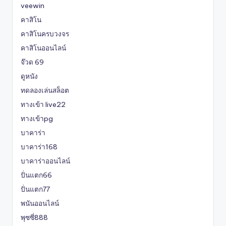
veewin
คาสิโน
คาสิโนครบวงจร
คาสิโนออนไลน์
จ๊วด 69
ดูหนัง
ทดลองเล่นสล็อต
ทางเข้า live22
ทางเข้าpg
บาคาร่า
บาคาร่า168
บาคาร่าออนไลน์
ปั่นแตก66
ปั่นแตก77
พนันออนไลน์
พุซซี่888