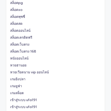
สล็อตpg
สล็อตxo
สล็อตพุซซี่
สล็อตสด
สล็อตออนไลน์
สล็อตเครดิตฟรี
สล็อตเว็บตรง
สล็อตเว็บตรง 168
หนังออนไลน์
หวยฮานอย
หวยเวียดนาม vip ออนไลน์
เกมยิงปลา
เกมยูฟ่า
เกมสล็อต
เข้าสู่ระบบ ufa191
เข้าสู่ระบบ ufa191