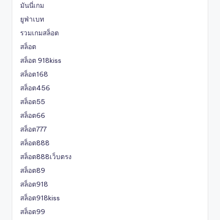
มันนี่เกม
ยูฟ่าเบท
รวมเกมสล็อต
สล็อต
สล็อต 918kiss
สล็อต168
สล็อต456
สล็อต55
สล็อต66
สล็อต777
สล็อต888
สล็อต888เว็บตรง
สล็อต89
สล็อต918
สล็อต918kiss
สล็อต99