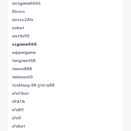
slotgame6666
Slotxo
slotxo24hr
soibet
sretthi99
ssgame666
suppergame
tangtem168
teenoi888
temmax69
tookhuay 88 ถูกหวย88
ufa11bet
UFA11k
ufa89
ufa9
ufabet