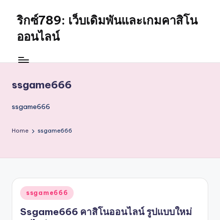
ริกซ์789: เว็บเดิมพันและเกมคาสิโน
ออนไลน์
ssgame666
ssgame666
Home
ssgame666
Posted
ssgame666
in
Ssgame666 คาสิโนออนไลน์ รูปแบบใหม่