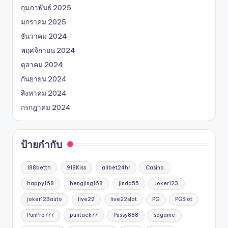
กุมภาพันธ์ 2025
มกราคม 2025
ธันวาคม 2024
พฤศจิกายน 2024
ตุลาคม 2024
กันยายน 2024
สิงหาคม 2024
กรกฎาคม 2024
ป้ายกำกับ
188betth
918Kiss
allbet24hr
Casino
happy168
hengjing168
jinda55
Joker123
joker123auto
live22
live22slot
PG
PGSlot
PunPro777
puntaek77
Pussy888
sagame