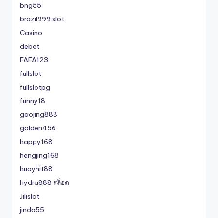
bng55
brazil999 slot
Casino
debet
FAFA123
fullslot
fullslotpg
funny18
gaojing888
golden456
happy168
hengjing168
huayhit88
hydra888 สล็อต
Jilislot
jinda55