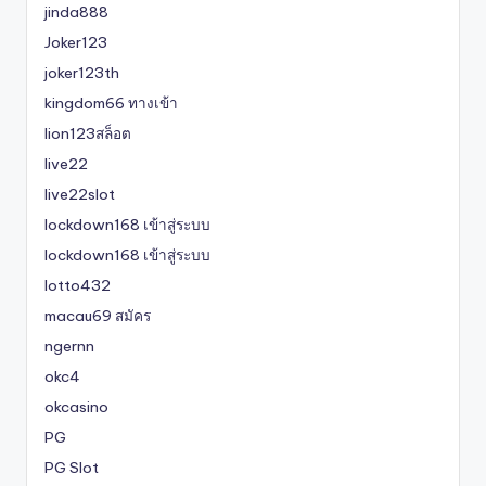
jinda888
Joker123
joker123th
kingdom66 ทางเข้า
lion123สล็อต
live22
live22slot
lockdown168 เข้าสู่ระบบ
lockdown168 เข้าสู่ระบบ
lotto432
macau69 สมัคร
ngernn
okc4
okcasino
PG
PG Slot