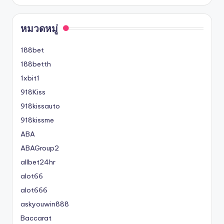
หมวดหมู่
188bet
188betth
1xbit1
918Kiss
918kissauto
918kissme
ABA
ABAGroup2
allbet24hr
alot66
alot666
askyouwin888
Baccarat