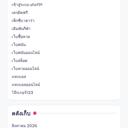
เข้าสู่ระบบ ufa191
เครดิตฟรี
เซ็กซี่บาคาร่า
เดิมพันกีฬา
เว็บซื้อหวย
เว็บพนัน
เว็บพนันออนไลน์
เว็บสล็อต
เว็บหวยออนไลน์
แทงบอล
แทงบอลออนไลน์
โจ๊กเกอร์123
คลังเก็บ
สิงหาคม 2026