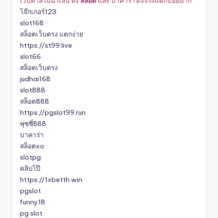
เว็บคาสิโนน่าเล่น ทั้ง
สล็อต
และ
บาคาร่า
ตึงจริงแตกบ่อยมาก
โจ๊กเกอร์123
slot168
สล็อตเว็บตรง แตกง่าย
https://st99.live
slot66
สล็อตเว็บตรง
judhai168
slot888
สล็อต888
https://pgslot99.run
พุซซี่888
บาคาร่า
สล็อตxo
slotpg
คลิปโป๊
https://1xbetth.win
pgslot
funny18
pg slot