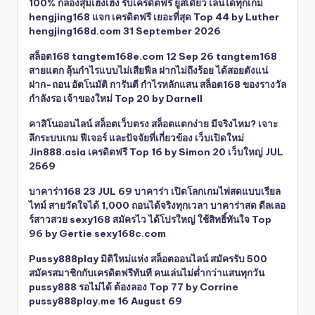
100% กล่องสุ่มเฮงเฮง รับเครดิตฟรี ยูสเดียว เล่นได้ทุกเกม
hengjing168 แจก เครดิตฟรี เยอะที่สุด Top 44 by Luther
hengjing168d.com 31 September 2026
สล็อต168 tangtem168e.com 12 Sep 26 tangtem168
สายแตก ลุ้นกำไรแบบไม่เสียฟีล ฝากไม่ถึงร้อย ได้สอยตังแน่
ฝาก-ถอน อัตโนมัติ การันตี กำไรหลักแสน สล็อต168 ของรางวัล
กำลังรอ เจ้าของใหม่ Top 20 by Darnell
คาสิโนออนไลน์ สล็อตเว็บตรง สล็อตแตกง่าย มีจริงไหม? เจาะ
ลึกระบบเกม ฟีเจอร์ และปัจจัยที่เกี่ยวข้อง เว็บเปิดใหม่
Jin888.asia เครดิตฟรี Top 16 by Simon 20 เว็บใหญ่ JUL
2569
บาคาร่า168 23 JUL 69 บาคาร่า เปิดโลกเกมไพ่สดแบบเรียล
ไทม์ สายวัดใจได้ 1,000 ถอนได้จริงทุกเวลา บาคาร่าสด ดีลเลอ
ร์สาวสวย sexy168 สมัครไว ได้โปรใหญ่ ใช้สิทธิ์ทันใจ Top
96 by Gertie sexy168c.com
Pussy888play มิติใหม่แห่ง สล็อตออนไลน์ สมัครรับ 500
สมัครสมาชิกกับเครดิตฟรีทันที คนเล่นไม่ต่ำกว่าแสนทุกวัน
pussy888 รอไม่ได้ ต้องลอง Top 77 by Corrine
pussy888play.me 16 August 69