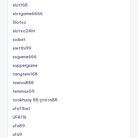
slot168
slotgame6666
Slotxo
slotxo24hr
soibet
sretthi99
ssgame666
suppergame
tangtem168
teenoi888
temmax69
tookhuay 88 ถูกหวย88
ufa11bet
UFA11k
ufa89
ufa9