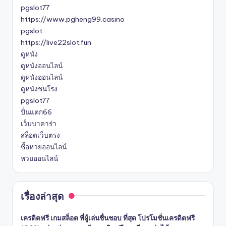
pgslot77
https://www.pgheng99.casino
pgslot
https://live22slot.fun
ดูหนัง
ดูหนังออนไลน์
ดูหนังออนไลน์
ดูหนังชนโรง
pgslot77
ปั่นแตก66
เว็บบาคาร่า
สล็อตเว็บตรง
ซื้อหวยออนไลน์
หวยออนไลน์
เรื่องล่าสุด
เครดิตฟรี เกมสล็อต ที่ผู้เล่นชื่นชอบ ที่สุด โปรโมชั่นเครดิตฟรี