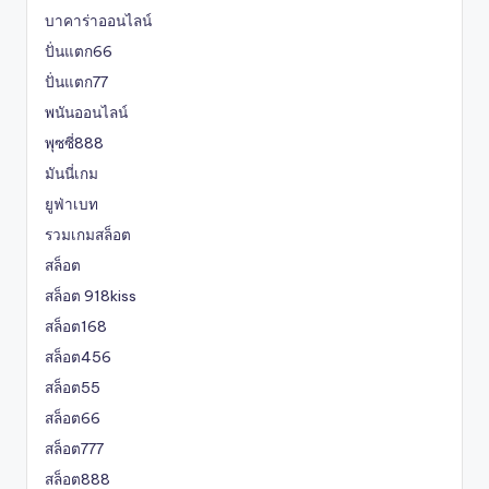
บาคาร่าออนไลน์
ปั่นแตก66
ปั่นแตก77
พนันออนไลน์
พุซซี่888
มันนี่เกม
ยูฟ่าเบท
รวมเกมสล็อต
สล็อต
สล็อต 918kiss
สล็อต168
สล็อต456
สล็อต55
สล็อต66
สล็อต777
สล็อต888