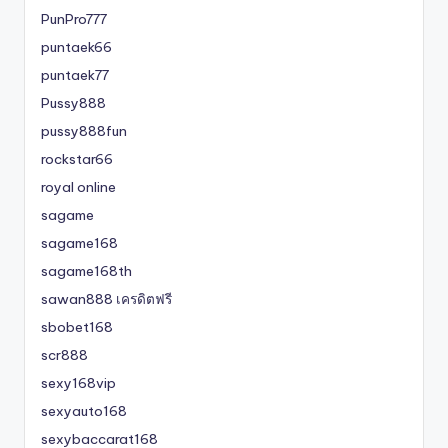
PunPro777
puntaek66
puntaek77
Pussy888
pussy888fun
rockstar66
royal online
sagame
sagame168
sagame168th
sawan888 เครดิตฟรี
sbobet168
scr888
sexy168vip
sexyauto168
sexybaccarat168