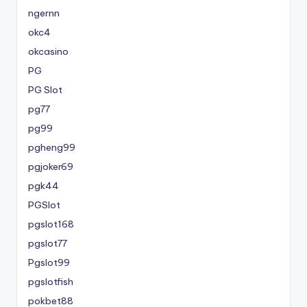
ngernn
okc4
okcasino
PG
PG Slot
pg77
pg99
pgheng99
pgjoker69
pgk44
PGSlot
pgslot168
pgslot77
Pgslot99
pgslotfish
pokbet88