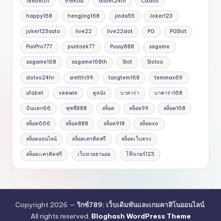
188betth
918Kiss
allbet24hr
Casino
happy168
hengjing168
jinda55
Joker123
joker123auto
live22
live22slot
PG
PGSlot
PunPro777
puntaek77
Pussy888
sagame
sagame168
sagame168th
Slot
Slotxo
slotxo24hr
sretthi99
tangtem168
temmax69
ufabet
veewin
ดูหนัง
บาคาร่า
บาคาร่า168
ปั่นแตก66
พุซซี่888
สล็อต
สล็อต99
สล็อต168
สล็อต666
สล็อต888
สล็อต918
สล็อตxo
สล็อตออนไลน์
สล็อตเครดิตฟรี
สล็อตเว็บตรง
สล็อตเเครดิตฟรี
เว็บหวยฮานอย
โจ๊กเกอร์123
Copyright 2026 —
ริกซ์789: เว็บเดิมพันและเกมคาสิโนออนไลน์
.
All rights reserved.
Bloghash WordPress Theme