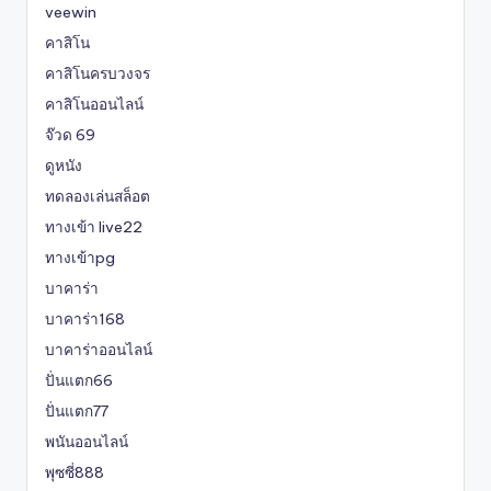
veewin
คาสิโน
คาสิโนครบวงจร
คาสิโนออนไลน์
จ๊วด 69
ดูหนัง
ทดลองเล่นสล็อต
ทางเข้า live22
ทางเข้าpg
บาคาร่า
บาคาร่า168
บาคาร่าออนไลน์
ปั่นแตก66
ปั่นแตก77
พนันออนไลน์
พุซซี่888