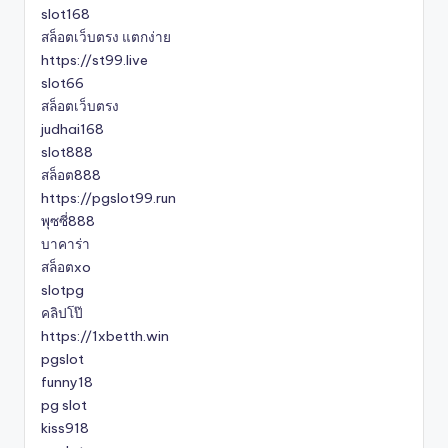
slot168
สล็อตเว็บตรง แตกง่าย
https://st99.live
slot66
สล็อตเว็บตรง
judhai168
slot888
สล็อต888
https://pgslot99.run
พุซซี่888
บาคาร่า
สล็อตxo
slotpg
คลิปโป๊
https://1xbetth.win
pgslot
funny18
pg slot
kiss918