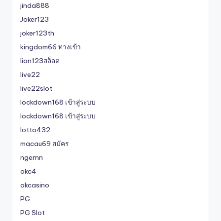
jinda888
Joker123
joker123th
kingdom66 ทางเข้า
lion123สล็อต
live22
live22slot
lockdown168 เข้าสู่ระบบ
lockdown168 เข้าสู่ระบบ
lotto432
macau69 สมัคร
ngernn
okc4
okcasino
PG
PG Slot