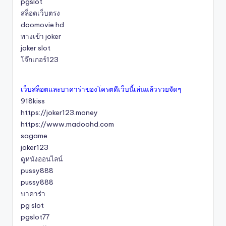
pgslot
สล็อตเว็บตรง
doomovie hd
ทางเข้า joker
joker slot
โจ๊กเกอร์123
เว็บสล็อตและบาคาร่าของโครตดีเว็บนี้เล่นแล้วรวยจัดๆ
918kiss
https://joker123.money
https://www.madoohd.com
sagame
joker123
ดูหนังออนไลน์
pussy888
pussy888
บาคาร่า
pg slot
pgslot77