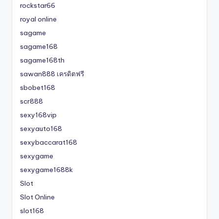
rockstar66
royal online
sagame
sagame168
sagame168th
sawan888 เครดิตฟรี
sbobet168
scr888
sexy168vip
sexyauto168
sexybaccarat168
sexygame
sexygame1688k
Slot
Slot Online
slot168