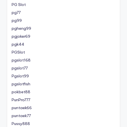
PG Slot
pg77
pg99
pgheng99
pgjoker69
pgk44
PGSlot
pgslot168
pgslot77
Pgslot99
pgslotfish
pokbet88
PunPro777
puntaek66
puntaek77
Pussy888