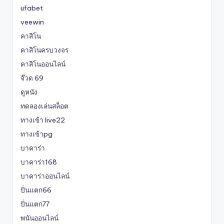
ufabet
veewin
คาสิโน
คาสิโนครบวงจร
คาสิโนออนไลน์
จ๊วด 69
ดูหนัง
ทดลองเล่นสล็อต
ทางเข้า live22
ทางเข้าpg
บาคาร่า
บาคาร่า168
บาคาร่าออนไลน์
ปั่นแตก66
ปั่นแตก77
พนันออนไลน์