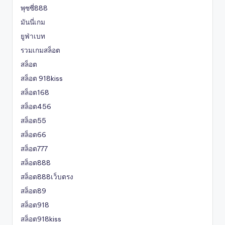
พุซซี่888
มันนี่เกม
ยูฟ่าเบท
รวมเกมสล็อต
สล็อต
สล็อต 918kiss
สล็อต168
สล็อต456
สล็อต55
สล็อต66
สล็อต777
สล็อต888
สล็อต888เว็บตรง
สล็อต89
สล็อต918
สล็อต918kiss