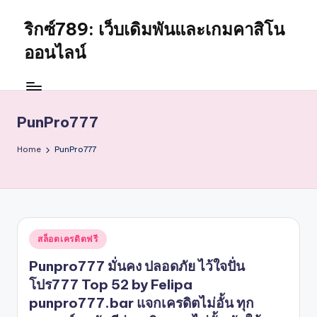
ริกซ์789: เว็บเดิมพันและเกมคาสิโน
ออนไลน์
PunPro777
Home
PunPro777
Posted
สล็อตเครดิตฟรี
in
Punpro777 มั่นคง ปลอดภัย ไว้ใจปั่น
โปร777 Top 52 by Felipa
punpro777.bar แจกเครดิตไม่อั้น ทุก