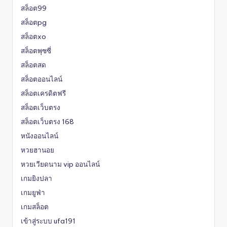
สล็อต99
สล็อตpg
สล็อตxo
สล็อตพุซซี่
สล็อตสด
สล็อตออนไลน์
สล็อตเครดิตฟรี
สล็อตเว็บตรง
สล็อตเว็บตรง 168
หนังออนไลน์
หวยฮานอย
หวยเวียดนาม vip ออนไลน์
เกมยิงปลา
เกมยูฟ่า
เกมสล็อต
เข้าสู่ระบบ ufa191