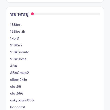
หมวดหมู่
188bet
188betth
1xbit1
918Kiss
918kissauto
918kissme
ABA
ABAGroup2
allbet24hr
alot66
alot666
askyouwin888
Baccarat