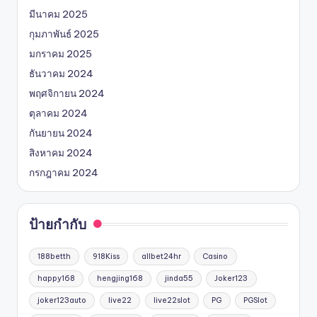
มีนาคม 2025
กุมภาพันธ์ 2025
มกราคม 2025
ธันวาคม 2024
พฤศจิกายน 2024
ตุลาคม 2024
กันยายน 2024
สิงหาคม 2024
กรกฎาคม 2024
ป้ายกำกับ
188betth
918Kiss
allbet24hr
Casino
happy168
hengjing168
jinda55
Joker123
joker123auto
live22
live22slot
PG
PGSlot