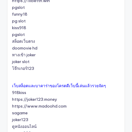
https://1xbetth.win
pgslot
funny18
pg slot
kiss918
pgslot
สล็อตเว็บตรง
doomovie hd
ทางเข้า joker
joker slot
โจ๊กเกอร์123
เว็บสล็อตและบาคาร่าของโครตดีเว็บนี้เล่นแล้วรวยจัดๆ
918kiss
https://joker123.money
https://www.madoohd.com
sagame
joker123
ดูหนังออนไลน์