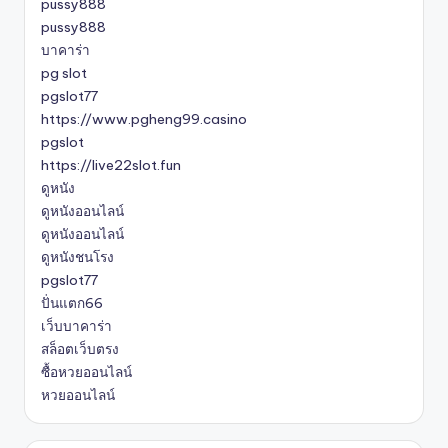
pussy888
pussy888
บาคาร่า
pg slot
pgslot77
https://www.pgheng99.casino
pgslot
https://live22slot.fun
ดูหนัง
ดูหนังออนไลน์
ดูหนังออนไลน์
ดูหนังชนโรง
pgslot77
ปั่นแตก66
เว็บบาคาร่า
สล็อตเว็บตรง
ซื้อหวยออนไลน์
หวยออนไลน์