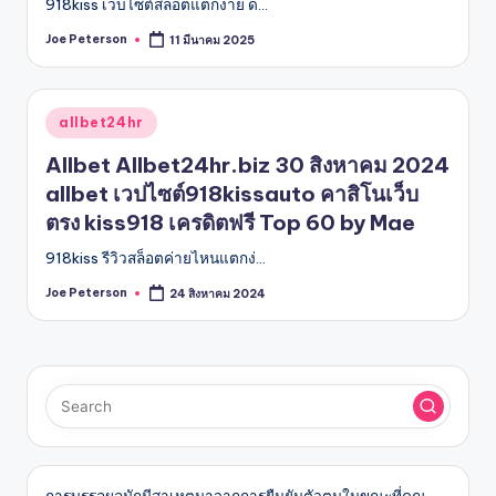
918kiss เว็บไซต์สล็อตแตกง่าย ด…
Joe Peterson
11 มีนาคม 2025
Posted
by
Posted
allbet24hr
in
Allbet Allbet24hr.biz 30 สิงหาคม 2024
allbet เวปไซต์918kissauto คาสิโนเว็บ
ตรง kiss918 เครดิตฟรี Top 60 by Mae
918kiss รีวิวสล็อตค่ายไหนแตกง่…
Joe Peterson
24 สิงหาคม 2024
Posted
by
การบรรลุผลมักมีสาเหตุมาจากการยืนยันตัวตนในขณะที่คุณ