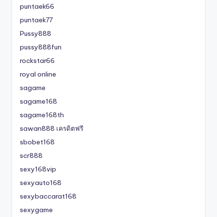
puntaek66
puntaek77
Pussy888
pussy888fun
rockstar66
royal online
sagame
sagame168
sagame168th
sawan888 เครดิตฟรี
sbobet168
scr888
sexy168vip
sexyauto168
sexybaccarat168
sexygame