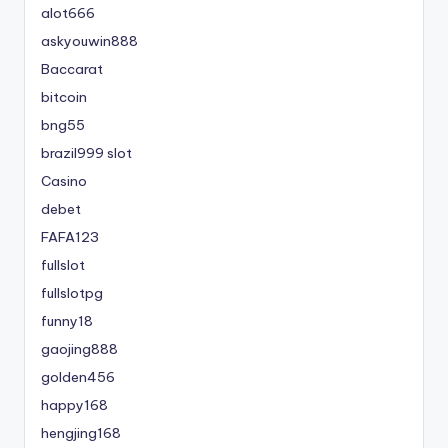
alot666
askyouwin888
Baccarat
bitcoin
bng55
brazil999 slot
Casino
debet
FAFA123
fullslot
fullslotpg
funny18
gaojing888
golden456
happy168
hengjing168