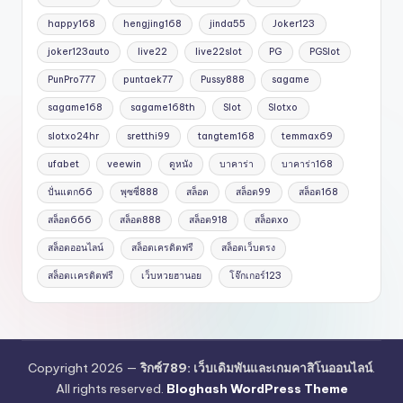
happy168
hengjing168
jinda55
Joker123
joker123auto
live22
live22slot
PG
PGSlot
PunPro777
puntaek77
Pussy888
sagame
sagame168
sagame168th
Slot
Slotxo
slotxo24hr
sretthi99
tangtem168
temmax69
ufabet
veewin
ดูหนัง
บาคาร่า
บาคาร่า168
ปั่นแตก66
พุซซี่888
สล็อต
สล็อต99
สล็อต168
สล็อต666
สล็อต888
สล็อต918
สล็อตxo
สล็อตออนไลน์
สล็อตเครดิตฟรี
สล็อตเว็บตรง
สล็อตเเครดิตฟรี
เว็บหวยฮานอย
โจ๊กเกอร์123
Copyright 2026 —
ริกซ์789: เว็บเดิมพันและเกมคาสิโนออนไลน์
.
All rights reserved.
Bloghash WordPress Theme