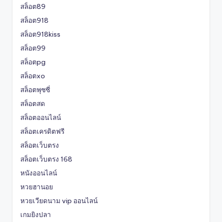
สล็อต89
สล็อต918
สล็อต918kiss
สล็อต99
สล็อตpg
สล็อตxo
สล็อตพุซซี่
สล็อตสด
สล็อตออนไลน์
สล็อตเครดิตฟรี
สล็อตเว็บตรง
สล็อตเว็บตรง 168
หนังออนไลน์
หวยฮานอย
หวยเวียดนาม vip ออนไลน์
เกมยิงปลา