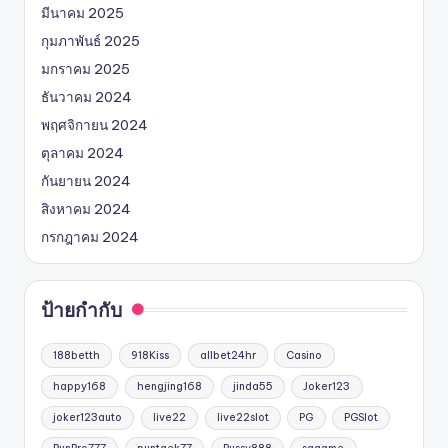
มีนาคม 2025
กุมภาพันธ์ 2025
มกราคม 2025
ธันวาคม 2024
พฤศจิกายน 2024
ตุลาคม 2024
กันยายน 2024
สิงหาคม 2024
กรกฎาคม 2024
ป้ายกำกับ
188betth
918Kiss
allbet24hr
Casino
happy168
hengjing168
jinda55
Joker123
joker123auto
live22
live22slot
PG
PGSlot