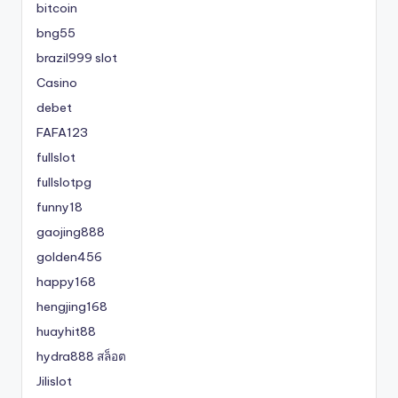
bitcoin
bng55
brazil999 slot
Casino
debet
FAFA123
fullslot
fullslotpg
funny18
gaojing888
golden456
happy168
hengjing168
huayhit88
hydra888 สล็อต
Jilislot