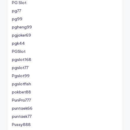
PG Slot
pg77
pg99
pgheng99
pgjoker69
pgk44
PGSlot
pgslot168
pgslot77
Pgslot99
pgslotfish
pokbet88
PunPro777
puntaek66
puntaek77
Pussy888