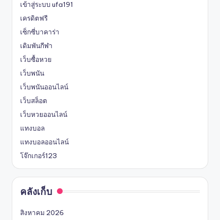
เข้าสู่ระบบ ufa191
เครดิตฟรี
เซ็กซี่บาคาร่า
เดิมพันกีฬา
เว็บซื้อหวย
เว็บพนัน
เว็บพนันออนไลน์
เว็บสล็อต
เว็บหวยออนไลน์
แทงบอล
แทงบอลออนไลน์
โจ๊กเกอร์123
คลังเก็บ
สิงหาคม 2026