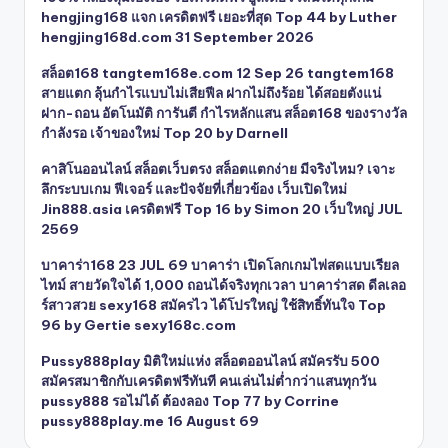
hengjing168 แจก เครดิตฟรี เยอะที่สุด Top 44 by Luther
hengjing168d.com 31 September 2026
สล็อต168 tangtem168e.com 12 Sep 26 tangtem168
สายแตก ลุ้นกำไรแบบไม่เสียฟีล ฝากไม่ถึงร้อย ได้สอยตังแน่
ฝาก-ถอน อัตโนมัติ การันตี กำไรหลักแสน สล็อต168 ของรางวัล
กำลังรอ เจ้าของใหม่ Top 20 by Darnell
คาสิโนออนไลน์ สล็อตเว็บตรง สล็อตแตกง่าย มีจริงไหม? เจาะ
ลึกระบบเกม ฟีเจอร์ และปัจจัยที่เกี่ยวข้อง เว็บเปิดใหม่
Jin888.asia เครดิตฟรี Top 16 by Simon 20 เว็บใหญ่ JUL
2569
บาคาร่า168 23 JUL 69 บาคาร่า เปิดโลกเกมไพ่สดแบบเรียล
ไทม์ สายวัดใจได้ 1,000 ถอนได้จริงทุกเวลา บาคาร่าสด ดีลเลอ
ร์สาวสวย sexy168 สมัครไว ได้โปรใหญ่ ใช้สิทธิ์ทันใจ Top
96 by Gertie sexy168c.com
Pussy888play มิติใหม่แห่ง สล็อตออนไลน์ สมัครรับ 500
สมัครสมาชิกกับเครดิตฟรีทันที คนเล่นไม่ต่ำกว่าแสนทุกวัน
pussy888 รอไม่ได้ ต้องลอง Top 77 by Corrine
pussy888play.me 16 August 69