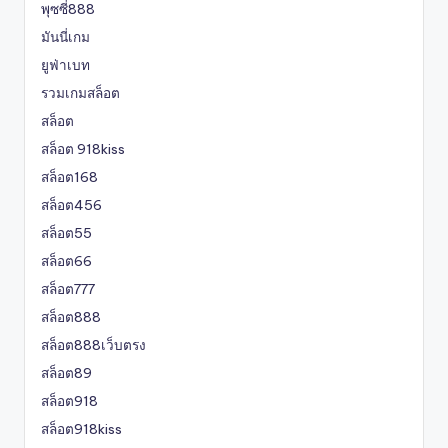
พุซซี่888
มันนี่เกม
ยูฟ่าเบท
รวมเกมสล็อต
สล็อต
สล็อต 918kiss
สล็อต168
สล็อต456
สล็อต55
สล็อต66
สล็อต777
สล็อต888
สล็อต888เว็บตรง
สล็อต89
สล็อต918
สล็อต918kiss