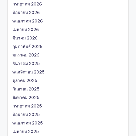
กรกฎาคม 2026
มิถุนายน 2026
พฤษภาคม 2026
เมษายน 2026
มีนาคม 2026
กุมภาพันธ์ 2026
มกราคม 2026
ธันวาคม 2025
พฤศจิกายน 2025
ตุลาคม 2025
กันยายน 2025
สิงหาคม 2025
กรกฎาคม 2025
มิถุนายน 2025
พฤษภาคม 2025
เมษายน 2025