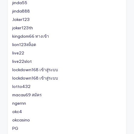
jinda55
jinda888
Joker123
joker123th
kingdom66 ทางเข้า
lion123สล็อต
live22
live22slot
lockdown168 เข้าสู่ระบบ
lockdown168 เข้าสู่ระบบ
lotto432
macau69 สมัคร
ngernn
okc4
okcasino
PG