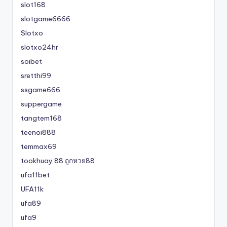
slot168
slotgame6666
Slotxo
slotxo24hr
soibet
sretthi99
ssgame666
suppergame
tangtem168
teenoi888
temmax69
tookhuay 88 ถูกหวย88
ufa11bet
UFA11k
ufa89
ufa9