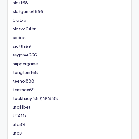
slot168
slotgame6666
Slotxo
slotxo24hr
soibet
sretthi99
ssgame666
suppergame
tangtem168
teenoi888
temmax69
tookhuay 88 ถูกหวย88
ufa11bet
UFA11k
ufa89
ufa9