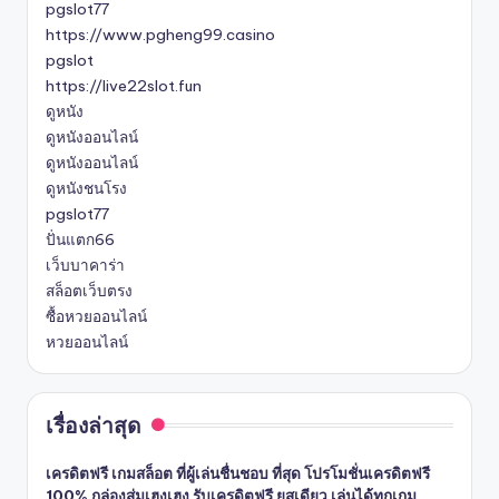
pgslot77
https://www.pgheng99.casino
pgslot
https://live22slot.fun
ดูหนัง
ดูหนังออนไลน์
ดูหนังออนไลน์
ดูหนังชนโรง
pgslot77
ปั่นแตก66
เว็บบาคาร่า
สล็อตเว็บตรง
ซื้อหวยออนไลน์
หวยออนไลน์
เรื่องล่าสุด
เครดิตฟรี เกมสล็อต ที่ผู้เล่นชื่นชอบ ที่สุด โปรโมชั่นเครดิตฟรี
100% กล่องสุ่มเฮงเฮง รับเครดิตฟรี ยูสเดียว เล่นได้ทุกเกม