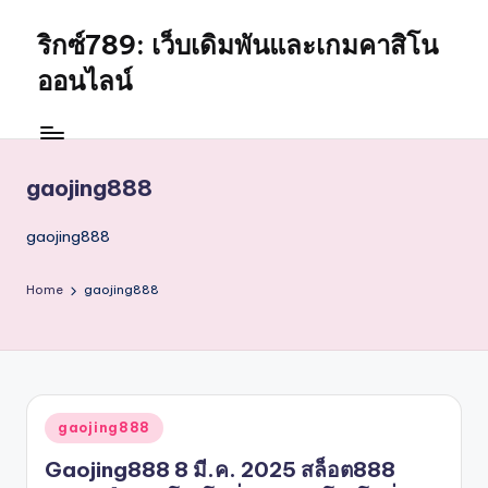
ริกซ์789: เว็บเดิมพันและเกมคาสิโน
ออนไลน์
gaojing888
gaojing888
Home
gaojing888
Posted
gaojing888
in
Gaojing888 8 มี.ค. 2025 สล็อต888