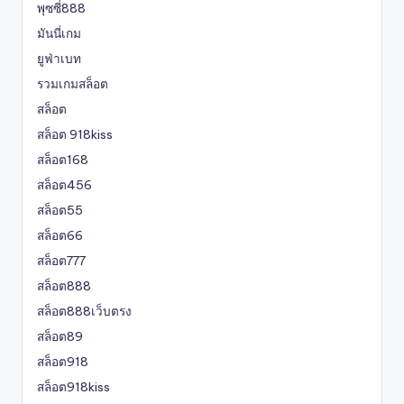
พุซซี่888
มันนี่เกม
ยูฟ่าเบท
รวมเกมสล็อต
สล็อต
สล็อต 918kiss
สล็อต168
สล็อต456
สล็อต55
สล็อต66
สล็อต777
สล็อต888
สล็อต888เว็บตรง
สล็อต89
สล็อต918
สล็อต918kiss