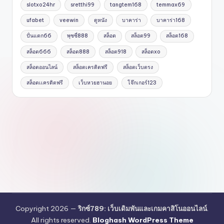
slotxo24hr
sretthi99
tangtem168
temmax69
ufabet
veewin
ดูหนัง
บาคาร่า
บาคาร่า168
ปั่นแตก66
พุซซี่888
สล็อต
สล็อต99
สล็อต168
สล็อต666
สล็อต888
สล็อต918
สล็อตxo
สล็อตออนไลน์
สล็อตเครดิตฟรี
สล็อตเว็บตรง
สล็อตเเครดิตฟรี
เว็บหวยฮานอย
โจ๊กเกอร์123
Copyright 2026 —
ริกซ์789: เว็บเดิมพันและเกมคาสิโนออนไลน์
.
All rights reserved.
Bloghash WordPress Theme