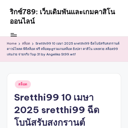
ริกซ์789: เว็บเดิมพันและเกมคาสิโน
ออนไลน์
Home
สล็อต
Sretthi99 10 เมษา 2025 sretthi99 ฉีดโบนัสรับสงกรานต์
ดาวน์โหลด พีจีสล็อต ฟรี สล็อตpgรวมเกมสล็อต ยิงปลา คาสิโน แทงหวย สล็อต99
เล่นง่าย จ่ายจริง Top 31 by Angelika St99.wtf
Posted
สล็อต
in
Sretthi99 10 เมษา
2025 sretthi99 ฉีด
โบนัสรับสงกรานต์