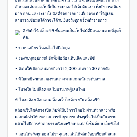
ออนไลน์ครบทุกค่าย โดยไม่ผ่านตัวแทนหรือเอเย่นต์อะไรก็ตาม
ลักษณะเด่นของเว็บนี้เป็น ระบบออโต้เต็มต้นแบบ ทั้งยังการสมัคร
ฝาก ถอน และระบบโบนัสที่จัดการอย่างเที่ยงตรง ทำให้ผู้เล่น
สามารถเชื่อมั่นได้ว่าจะได้รับเงินจริงทุกครั้งที่ทำรายการ
สิ่งที่ทำให้ สล็อต99 ขึ้นแท่นเป็นเว็บไซต์ที่มีคนเล่นมากที่สุดก็
คือ:
• ระบบเสถียร โหลดไว ไม่มีสะดุด
• รองรับทุกอุปกรณ์ อีกทั้งมือถือ แท็บเล็ต และพีซี
• มีเกมให้เลือกเล่นมากยิ่งกว่า 2,000 เกมจาก 30 ค่ายดัง
• มีใบสุทธิจากหน่วยงานตรวจทานเกมพนันระดับสากล
• โปร่งใส ไม่มีล็อคผล ไม่ปรับเรทผู้เล่นใหม่
ทำไมจะต้องเลือกเล่นสล็อตเว็บไซต์ตรงกับ สล็อต99
สล็อตเว็บไซต์ตรง เป็นเว็บที่ให้บริการโดยไม่ผ่านตัวกลาง หรือ
เอเย่นต์ ทำให้กระบวนการทำธุรกรรมต่างๆเร็ว ไม่เป็นอันตราย
แล้วก็ไม่มีการหักค่าธรรมเนียมหรือแบ่งเปอร์เซ็นต์แบบเว็บทั่วไป
• ถอนได้จริงทุกยอด ไม่ว่าคุณจะเล่นได้หลักร้อยหรือหลักแสน