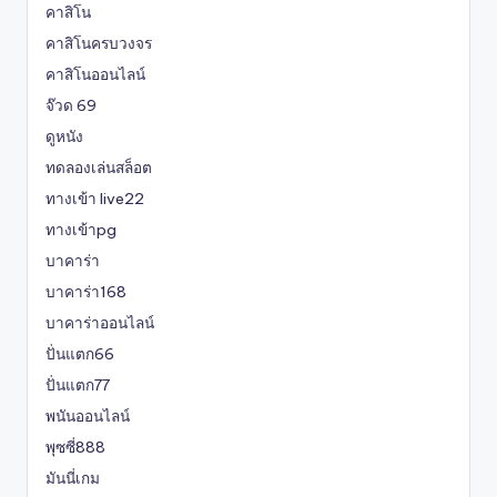
คาสิโน
คาสิโนครบวงจร
คาสิโนออนไลน์
จ๊วด 69
ดูหนัง
ทดลองเล่นสล็อต
ทางเข้า live22
ทางเข้าpg
บาคาร่า
บาคาร่า168
บาคาร่าออนไลน์
ปั่นแตก66
ปั่นแตก77
พนันออนไลน์
พุซซี่888
มันนี่เกม