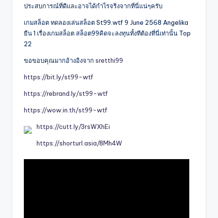
ประสบการณ์ที่ดีและอาจได้กำไรจริงจากที่นี่แน่ๆครับ
เกมสล็อต ทดลองเล่นสล็อต St99.wtf 9 June 2568 Angelika
ยืน 1 เรื่องเกมสล็อต สล็อต99คิดจะลงทุนทั้งทีต้องที่นี่เท่านั้น Top
22
ขอขอบคุณมากอ้างอิงจาก
sretthi99
https://bit.ly/st99-wtf
https://rebrand.ly/st99-wtf
https://wow.in.th/st99-wtf
https://cutt.ly/3rsWXhEi
https://shorturl.asia/8Mh4W