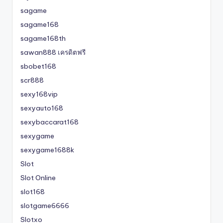
sagame
sagame168
sagame168th
sawan888 เครดิตฟรี
sbobet168
scr888
sexy168vip
sexyauto168
sexybaccarat168
sexygame
sexygame1688k
Slot
Slot Online
slot168
slotgame6666
Slotxo