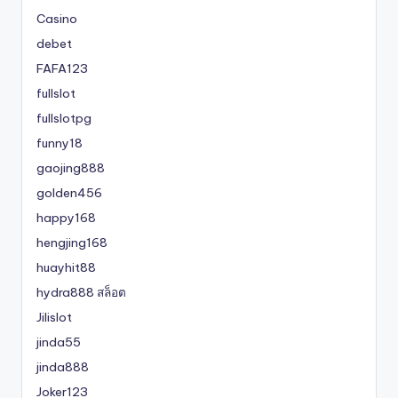
Casino
debet
FAFA123
fullslot
fullslotpg
funny18
gaojing888
golden456
happy168
hengjing168
huayhit88
hydra888 สล็อต
Jilislot
jinda55
jinda888
Joker123