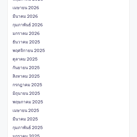
เมษายน 2026
มีนาคม 2026
กุมภาพันธ์ 2026
มกราคม 2026
ธันวาคม 2025
พฤศจิกายน 2025
ตุลาคม 2025
กันยายน 2025
สิงหาคม 2025
กรกฎาคม 2025
มิถุนายน 2025
พฤษภาคม 2025
เมษายน 2025
มีนาคม 2025
กุมภาพันธ์ 2025
มกราคม 2025