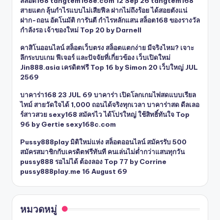
สล็อต168 tangtem168e.com 12 Sep 26 tangtem168
สายแตก ลุ้นกำไรแบบไม่เสียฟีล ฝากไม่ถึงร้อย ได้สอยตังแน่
ฝาก-ถอน อัตโนมัติ การันตี กำไรหลักแสน สล็อต168 ของรางวัล
กำลังรอ เจ้าของใหม่ Top 20 by Darnell
คาสิโนออนไลน์ สล็อตเว็บตรง สล็อตแตกง่าย มีจริงไหม? เจาะ
ลึกระบบเกม ฟีเจอร์ และปัจจัยที่เกี่ยวข้อง เว็บเปิดใหม่
Jin888.asia เครดิตฟรี Top 16 by Simon 20 เว็บใหญ่ JUL
2569
บาคาร่า168 23 JUL 69 บาคาร่า เปิดโลกเกมไพ่สดแบบเรียล
ไทม์ สายวัดใจได้ 1,000 ถอนได้จริงทุกเวลา บาคาร่าสด ดีลเลอ
ร์สาวสวย sexy168 สมัครไว ได้โปรใหญ่ ใช้สิทธิ์ทันใจ Top
96 by Gertie sexy168c.com
Pussy888play มิติใหม่แห่ง สล็อตออนไลน์ สมัครรับ 500
สมัครสมาชิกกับเครดิตฟรีทันที คนเล่นไม่ต่ำกว่าแสนทุกวัน
pussy888 รอไม่ได้ ต้องลอง Top 77 by Corrine
pussy888play.me 16 August 69
หมวดหมู่