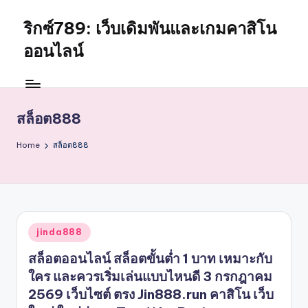
ริกซ์789: เว็บเดิมพันและเกมคาสิโน
ออนไลน์
สล็อต888
Home
สล็อต888
Posted
jinda888
in
สล็อตออนไลน์ สล็อตขั้นต่ำ 1 บาท เหมาะกับ
ใคร และควรเริ่มเล่นแบบไหนดี 3 กรกฎาคม
2569 เว็บไซต์ ตรง Jin888.run คาสิโน เว็บ