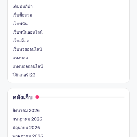
เดิมพันกีฬา
เว็บซื้อหวย
เว็บพนัน
เว็บพนันออนไลน์
เว็บสล็อต
เว็บหวยออนไลน์
แทงบอล
แทงบอลออนไลน์
โจ๊กเกอร์123
คลังเก็บ
สิงหาคม 2026
กรกฎาคม 2026
มิถุนายน 2026
พฤษภาคม 2026