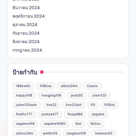
ธันวาคม 2024
พฤศจิกายน 2024
ตุลาคม 2024
กันยายน 2024
สิงหาคม 2024
กรกฎาคม 2024
ป้ายกำกับ
188betth
918Kiss
allbet24hr
Casino
happy168
hengjing168
jinda55
Joker123
joker123auto
live22
live22slot
PG
PGSlot
PunPro777
puntaek77
Pussy888
sagame
sagame168
sagame168th
Slot
Slotxo
slotxo24hr
sretthi99
tangtem168
temmax69