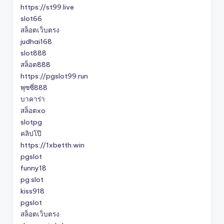
https://st99.live
slot66
สล็อตเว็บตรง
judhai168
slot888
สล็อต888
https://pgslot99.run
พุซซี่888
บาคาร่า
สล็อตxo
slotpg
คลิปโป๊
https://1xbetth.win
pgslot
funny18
pg slot
kiss918
pgslot
สล็อตเว็บตรง