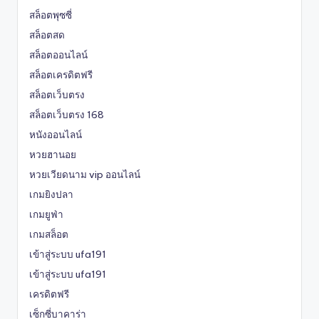
สล็อตพุซซี่
สล็อตสด
สล็อตออนไลน์
สล็อตเครดิตฟรี
สล็อตเว็บตรง
สล็อตเว็บตรง 168
หนังออนไลน์
หวยฮานอย
หวยเวียดนาม vip ออนไลน์
เกมยิงปลา
เกมยูฟ่า
เกมสล็อต
เข้าสู่ระบบ ufa191
เข้าสู่ระบบ ufa191
เครดิตฟรี
เซ็กซี่บาคาร่า