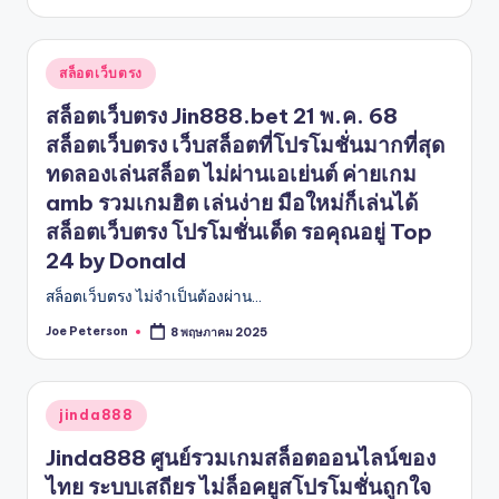
by
Posted
สล็อตเว็บตรง
in
สล็อตเว็บตรง Jin888.bet 21 พ.ค. 68
สล็อตเว็บตรง เว็บสล็อตที่โปรโมชั่นมากที่สุด
ทดลองเล่นสล็อต ไม่ผ่านเอเย่นต์ ค่ายเกม
amb รวมเกมฮิต เล่นง่าย มือใหม่ก็เล่นได้
สล็อตเว็บตรง โปรโมชั่นเด็ด รอคุณอยู่ Top
24 by Donald
สล็อตเว็บตรง ไม่จำเป็นต้องผ่าน…
Joe Peterson
8 พฤษภาคม 2025
Posted
by
Posted
jinda888
in
Jinda888 ศูนย์รวมเกมสล็อตออนไลน์ของ
ไทย ระบบเสถียร ไม่ล็อคยูสโปรโมชั่นถูกใจ