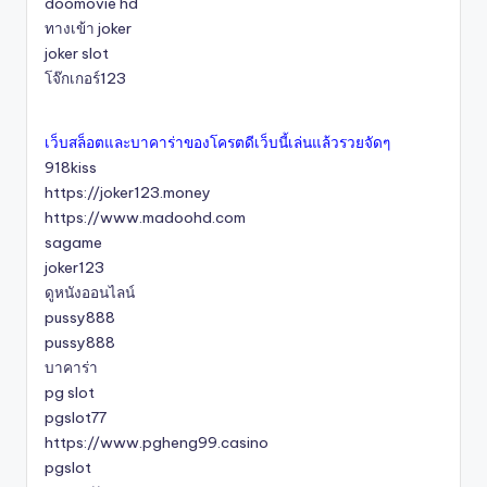
doomovie hd
ทางเข้า joker
joker slot
โจ๊กเกอร์123
เว็บสล็อตและบาคาร่าของโครตดีเว็บนี้เล่นแล้วรวยจัดๆ
918kiss
https://joker123.money
https://www.madoohd.com
sagame
joker123
ดูหนังออนไลน์
pussy888
pussy888
บาคาร่า
pg slot
pgslot77
https://www.pgheng99.casino
pgslot