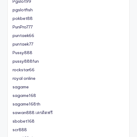
Pgslot99
pgslotfish
pokbet88
PunPro777
puntaek66
puntaek77
Pussy888
pussy888fun
rockstar66
royal online
sagame
sagame168
sagame168th
sawan888 เครดิตฟรี
sbobet168
scr888