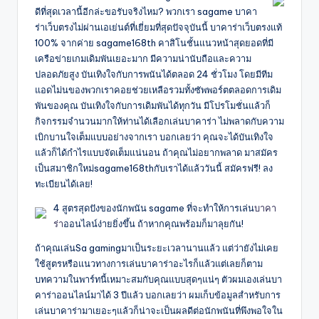
ดีที่สุดเวลานี้อีกล่ะขอรับจริงไหม? พวกเรา sagame บาคา
ร่าเว็บตรงไม่ผ่านเอเย่นต์ที่เยี่ยมที่สุดปัจจุบันนี้ บาคาร่าเว็บตรงแท้
100% จากค่าย sagame168th คาสิโนชั้นแนวหน้าสุดยอดที่มี
เครือข่ายเกมเดิมพันเยอะมาก มีความน่านับถือและความ
ปลอดภัยสูง บันเทิงใจกับการพนันได้ตลอด 24 ชั่วโมง โดยมีทีม
แอดไม่นของพวกเราคอยช่วยเหลือรวมทั้งซัพพอร์ตตลอดการเดิม
พันของคุณ บันเทิงใจกับการเดิมพันได้ทุกวัน มีโปรโมชั่นแล้วก็
กิจกรรมจำนวนมากให้ท่านได้เลือกเล่นบาคาร่า ไม่พลาดกับความ
เบิกบานใจเต็มแบบอย่างจากเรา บอกเลยว่า คุณจะได้บันเทิงใจ
แล้วก็ได้กำไรแบบจัดเต็มแน่นอน ถ้าคุณไม่อยากพลาด มาสมัคร
เป็นสมาชิกใหม่sagame168thกับเราได้แล้ววันนี้ สมัครฟรี! ลง
ทะเบียนได้เลย!
4 สูตรสุดปังของนักพนัน sagame ที่จะทำให้การเล่น
บาคา
ร่า
ออนไลน์ง่ายยิ่งขึ้น ถ้าหากคุณพร้อมก็มาลุยกัน!
ถ้าคุณเล่นSa gamingมาเป็นระยะเวลานานแล้ว แต่ว่ายังไม่เคย
ใช้สูตรหรือแนวทางการเล่นบาคาร่าอะไรก็แล้วแต่เลยก็ตาม
บทความในพาร์ทนี้เหมาะสมกับคุณแบบสุดๆแน่ๆ ตัวผมเองเล่นบา
คาร่าออนไลน์มาได้ 3 ปีแล้ว บอกเลยว่า ผมเก็บข้อมูลสำหรับการ
เล่นบาคาร่ามาเยอะๆแล้วก็น่าจะเป็นผลดีต่อนักพนันที่พึงพอใจใน