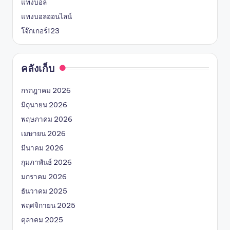
แทงบอล
แทงบอลออนไลน์
โจ๊กเกอร์123
คลังเก็บ
กรกฎาคม 2026
มิถุนายน 2026
พฤษภาคม 2026
เมษายน 2026
มีนาคม 2026
กุมภาพันธ์ 2026
มกราคม 2026
ธันวาคม 2025
พฤศจิกายน 2025
ตุลาคม 2025