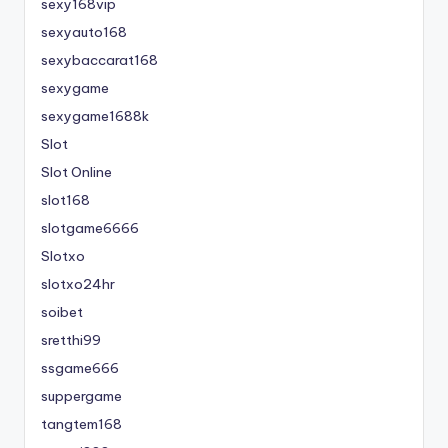
sexy168vip
sexyauto168
sexybaccarat168
sexygame
sexygame1688k
Slot
Slot Online
slot168
slotgame6666
Slotxo
slotxo24hr
soibet
sretthi99
ssgame666
suppergame
tangtem168