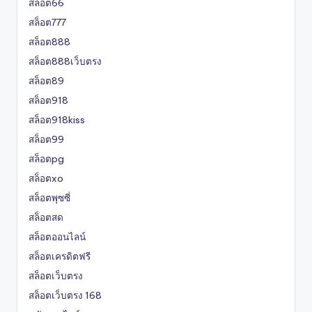
สล็อต66
สล็อต777
สล็อต888
สล็อต888เว็บตรง
สล็อต89
สล็อต918
สล็อต918kiss
สล็อต99
สล็อตpg
สล็อตxo
สล็อตพุซซี่
สล็อตสด
สล็อตออนไลน์
สล็อตเครดิตฟรี
สล็อตเว็บตรง
สล็อตเว็บตรง 168