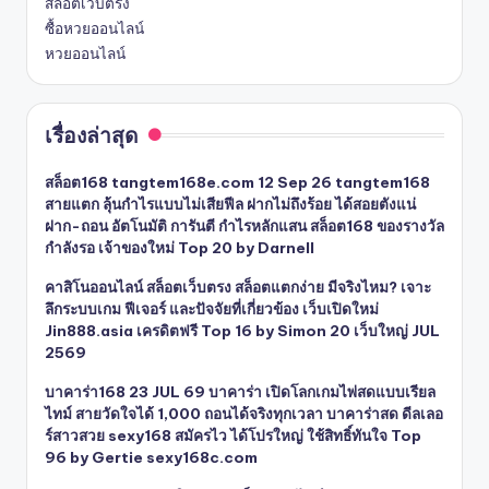
สล็อตเว็บตรง
ซื้อหวยออนไลน์
หวยออนไลน์
เรื่องล่าสุด
สล็อต168 tangtem168e.com 12 Sep 26 tangtem168
สายแตก ลุ้นกำไรแบบไม่เสียฟีล ฝากไม่ถึงร้อย ได้สอยตังแน่
ฝาก-ถอน อัตโนมัติ การันตี กำไรหลักแสน สล็อต168 ของรางวัล
กำลังรอ เจ้าของใหม่ Top 20 by Darnell
คาสิโนออนไลน์ สล็อตเว็บตรง สล็อตแตกง่าย มีจริงไหม? เจาะ
ลึกระบบเกม ฟีเจอร์ และปัจจัยที่เกี่ยวข้อง เว็บเปิดใหม่
Jin888.asia เครดิตฟรี Top 16 by Simon 20 เว็บใหญ่ JUL
2569
บาคาร่า168 23 JUL 69 บาคาร่า เปิดโลกเกมไพ่สดแบบเรียล
ไทม์ สายวัดใจได้ 1,000 ถอนได้จริงทุกเวลา บาคาร่าสด ดีลเลอ
ร์สาวสวย sexy168 สมัครไว ได้โปรใหญ่ ใช้สิทธิ์ทันใจ Top
96 by Gertie sexy168c.com