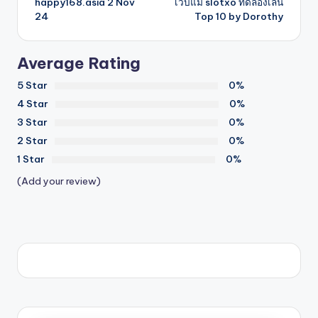
happy168.asia 2 Nov
เว็บแม่ slotxo ทดลองเล่น
24
Top 10 by Dorothy
Average Rating
5 Star
0%
4 Star
0%
3 Star
0%
2 Star
0%
1 Star
0%
(Add your review)