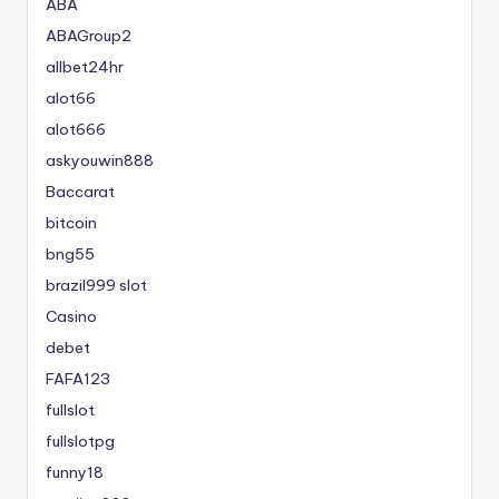
ABA
ABAGroup2
allbet24hr
alot66
alot666
askyouwin888
Baccarat
bitcoin
bng55
brazil999 slot
Casino
debet
FAFA123
fullslot
fullslotpg
funny18