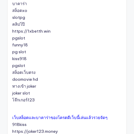
บาคาร่า
สล็อตxo
slotpg
คลิปโป๊
https://1xbetth.win
pgslot
funny18
pg slot
kiss918
pgslot
สล็อตเว็บตรง
doomovie hd
ทางเข้า joker
joker slot
โจ๊กเกอร์123
เว็บสล็อตและบาคาร่าของโครตดีเว็บนี้เล่นแล้วรวยจัดๆ
918kiss
https://joker123.money