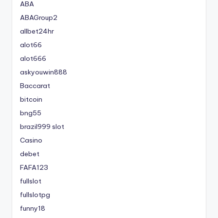
ABA
ABAGroup2
allbet24hr
alot66
alot666
askyouwin888
Baccarat
bitcoin
bng55
brazil999 slot
Casino
debet
FAFA123
fullslot
fullslotpg
funny18