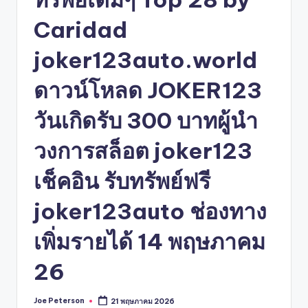
Caridad
joker123auto.world
ดาวน์โหลด JOKER123
วันเกิดรับ 300 บาทผู้นำ
วงการสล็อต joker123
เช็คอิน รับทรัพย์ฟรี
joker123auto ช่องทาง
เพิ่มรายได้ 14 พฤษภาคม
26
Joe Peterson
21 พฤษภาคม 2026
Posted