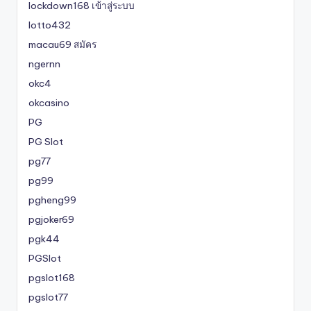
lockdown168 เข้าสู่ระบบ
lotto432
macau69 สมัคร
ngernn
okc4
okcasino
PG
PG Slot
pg77
pg99
pgheng99
pgjoker69
pgk44
PGSlot
pgslot168
pgslot77