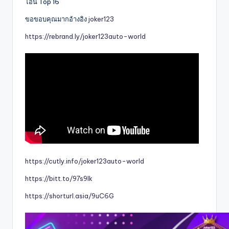
โอน Top 16
ขอขอบคุณมากอ้างอิง
joker123
https://rebrand.ly/joker123auto-world
https://cutly.info/joker123auto-world
https://bitt.to/97s9lk
https://shorturl.asia/9uC6G