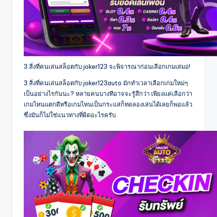
3 สิ่งที่คนเล่นสล็อตกับ joker123 จะพิจารณาก่อนเลือกเกมเสมอ!
3 สิ่งที่คนเล่นสล็อตกับ joker123auto มักทำเวลาเลือกเกมใหม่ๆ
เป็นอย่างไรกันนะ? หลายคนบางทีอาจจะรู้สึกว่า เพียงแค่เลือกว่า
เกมไหนแตกดีหรือเกมไหนเป็นกระแสก็ทดลองเล่นได้เลยก็พอแล้ว
ซึ่งมันก็ไม่ใช่แนวทางที่ผิดอะไรครับ