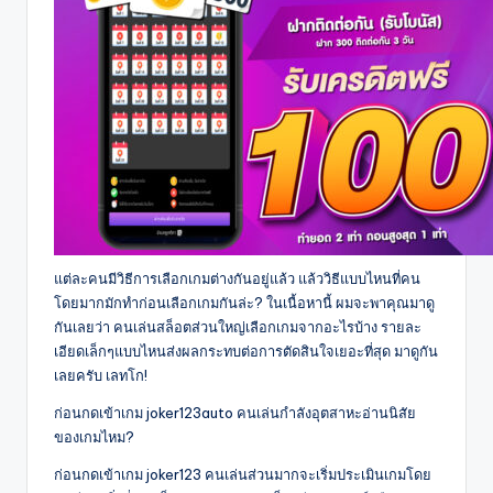
แต่ละคนมีวิธีการเลือกเกมต่างกันอยู่แล้ว แล้ววิธีแบบไหนที่คน
โดยมากมักทำก่อนเลือกเกมกันล่ะ? ในเนื้อหานี้ ผมจะพาคุณมาดู
กันเลยว่า คนเล่นสล็อตส่วนใหญ่เลือกเกมจากอะไรบ้าง รายละ
เอียดเล็กๆแบบไหนส่งผลกระทบต่อการตัดสินใจเยอะที่สุด มาดูกัน
เลยครับ เลทโก!
ก่อนกดเข้าเกม joker123auto คนเล่นกำลังอุตสาหะอ่านนิสัย
ของเกมไหม?
ก่อนกดเข้าเกม joker123 คนเล่นส่วนมากจะเริ่มประเมินเกมโดย