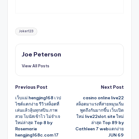
Tags:
Joker123
Joe Peterson
View All Posts
Post
Previous Post
Next Post
เว็บแม่ hengjing168 เวป
casino online live22
navigation
ไซต์แตกง่าย รีวิวสล็อตที่
สล็อตมาแรงที่สายหมุนเริ่ม
เล่นแล้วลุ้นทุกสปิน ภาพ
พูดถึงกันมากขึ้น เว็บเปิด
สวย โบนัสเข้าไว ไม่จำเจ
ใหม่ live22slot.site ใหม่
ใหม่ล่าสุด Top 8 by
ล่าสุด Top 89 by
Rosemarie
Cathleen 7 webแตกง่าย
hengjing168c.com 17
JUN 69