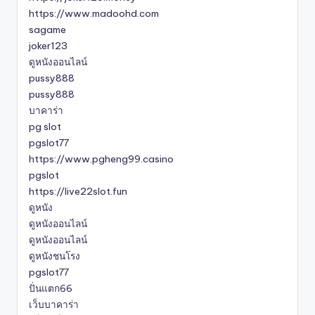
https://www.madoohd.com
sagame
joker123
ดูหนังออนไลน์
pussy888
pussy888
บาคาร่า
pg slot
pgslot77
https://www.pgheng99.casino
pgslot
https://live22slot.fun
ดูหนัง
ดูหนังออนไลน์
ดูหนังออนไลน์
ดูหนังชนโรง
pgslot77
ปั่นแตก66
เว็บบาคาร่า