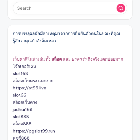
การบรรลุผลมักมีสาเหตุมาจากการยืนยันตัวตนในขณะที่คุณ
รู้สึกว่าคุณกำลังล้มเหลว
เว็บคาสิโนน่าเล่น ทั้ง
สล็อต
และ
บาคาร่า
ตึงจริงแตกบ่อยมาก
โจ๊กเกอร์123
slot168
สล็อตเว็บตรง แตกง่าย
https://st99.live
slot66
สล็อตเว็บตรง
judhai168
slot888
สล็อต888
https://pgslot99.run
พุซซี่888