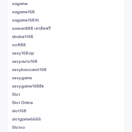
sagame
sagame168
sagame168th
sawan888 เครดิตฟรี
sbobet168
scr888
sexy168vip
sexyauto168
sexybaccarat168
sexygame
sexygame1688k
Slot
Slot Online
slot168
slotgame6666
Slotxo