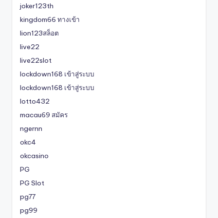
joker123th
kingdom66 ทางเข้า
lion123สล็อต
live22
live22slot
lockdown168 เข้าสู่ระบบ
lockdown168 เข้าสู่ระบบ
lotto432
macau69 สมัคร
ngernn
okc4
okcasino
PG
PG Slot
pg77
pg99