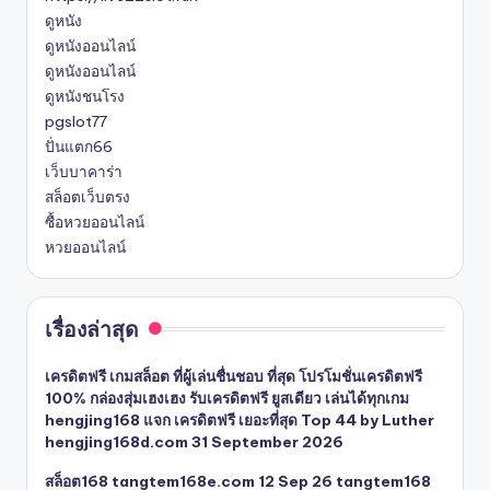
ดูหนัง
ดูหนังออนไลน์
ดูหนังออนไลน์
ดูหนังชนโรง
pgslot77
ปั่นแตก66
เว็บบาคาร่า
สล็อตเว็บตรง
ซื้อหวยออนไลน์
หวยออนไลน์
เรื่องล่าสุด
เครดิตฟรี เกมสล็อต ที่ผู้เล่นชื่นชอบ ที่สุด โปรโมชั่นเครดิตฟรี
100% กล่องสุ่มเฮงเฮง รับเครดิตฟรี ยูสเดียว เล่นได้ทุกเกม
hengjing168 แจก เครดิตฟรี เยอะที่สุด Top 44 by Luther
hengjing168d.com 31 September 2026
สล็อต168 tangtem168e.com 12 Sep 26 tangtem168