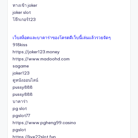
ทางเข้า joker
joker slot
โจ๊กเกอร์123
เว็บสล็อตและบาคาร่าของโครตดีเว็บนี้เล่นแล้วรวยจัดๆ
918kiss
https://joker123.money
https://www.madoohd.com
sagame
joker123
ดูหนังออนไลน์
pussy888
pussy888
บาคาร่า
pg slot
pgslot77
https://www.pgheng99.casino
pgslot
https://live22slot.fun