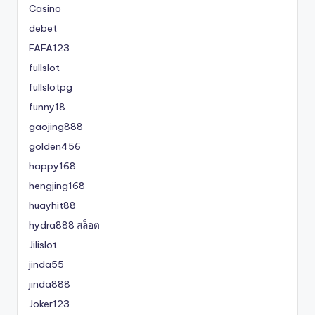
Casino
debet
FAFA123
fullslot
fullslotpg
funny18
gaojing888
golden456
happy168
hengjing168
huayhit88
hydra888 สล็อต
Jilislot
jinda55
jinda888
Joker123