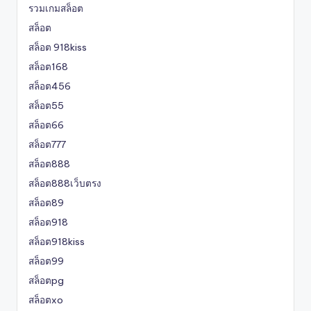
รวมเกมสล็อต
สล็อต
สล็อต 918kiss
สล็อต168
สล็อต456
สล็อต55
สล็อต66
สล็อต777
สล็อต888
สล็อต888เว็บตรง
สล็อต89
สล็อต918
สล็อต918kiss
สล็อต99
สล็อตpg
สล็อตxo