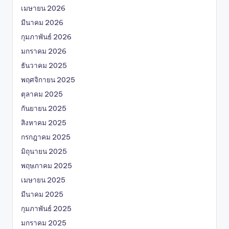
เมษายน 2026
มีนาคม 2026
กุมภาพันธ์ 2026
มกราคม 2026
ธันวาคม 2025
พฤศจิกายน 2025
ตุลาคม 2025
กันยายน 2025
สิงหาคม 2025
กรกฎาคม 2025
มิถุนายน 2025
พฤษภาคม 2025
เมษายน 2025
มีนาคม 2025
กุมภาพันธ์ 2025
มกราคม 2025