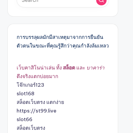
การบรรลุผลมักมีสาเหตุมาจากการยืนยัน
ตัวตนในขณะที่คุณรู้สึกว่าคุณกำลังล้มเหลว
เว็บคาสิโนน่าเล่น ทั้ง
สล็อต
และ
บาคาร่า
ตึงจริงแตกบ่อยมาก
โจ๊กเกอร์123
slot168
สล็อตเว็บตรง แตกง่าย
https://st99.live
slot66
สล็อตเว็บตรง