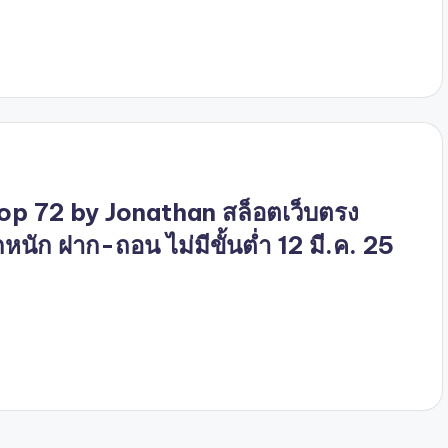
 Top 72 by Jonathan สล็อตเว็บตรง
ัก ฝาก-ถอน ไม่มีขั้นต่ำ 12 มี.ค. 25