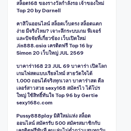
สล็อต168 ของรางวัลกำลังรอ เจ้าของใหม่
Top 20 by Darnell
คาสิโนออนไลน์ สล็อตเว็บตรง สล็อตแตก
ง่าย มีจริงไหม? เจาะลึกระบบเกม ฟีเจอร์
และปัจจัยที่เกี่ยวข้อง เว็บเปิดใหม่
Jin888.asia เครดิตฟรี Top 16 by
Simon 20 เว็บใหญ่ JUL 2569
บาคาร่า168 23 JUL 69 บาคาร่า เปิดโลก
เกมไพ่สดแบบเรียลไทม์ สายวัดใจได้
1,000 ถอนได้จริงทุกเวลา บาคาร่าสด ดีล
เลอร์สาวสวย sexy168 สมัครไว ได้โปร
ใหญ่ ใช้สิทธิ์ทันใจ Top 96 by Gertie
sexy168c.com
Pussy888play มิติใหม่แห่ง สล็อต
ออนไลน์ สมัครรับ 500 สมัครสมาชิกกับ
เครดิตฟรีทันที คนเล่นไม่ต่ำกว่าแสนทุกวัน