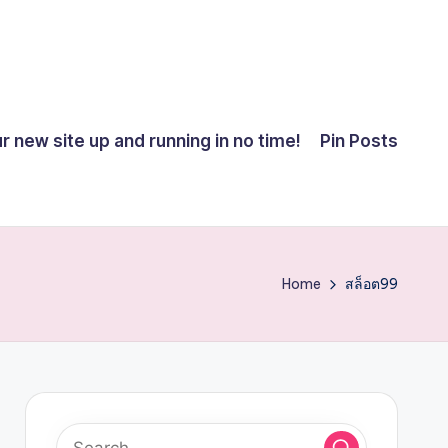
r new site up and running in no time!
Pin Posts
Home
สล็อต99