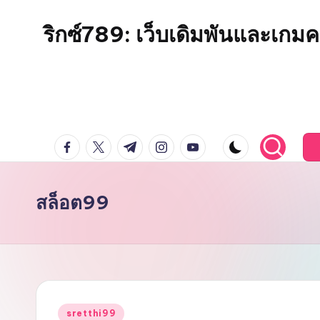
ริกซ์789: เว็บเดิมพันและเกม
facebook.com
twitter.com
t.me
instagram.com
youtube.com
สล็อต99
Posted
sretthi99