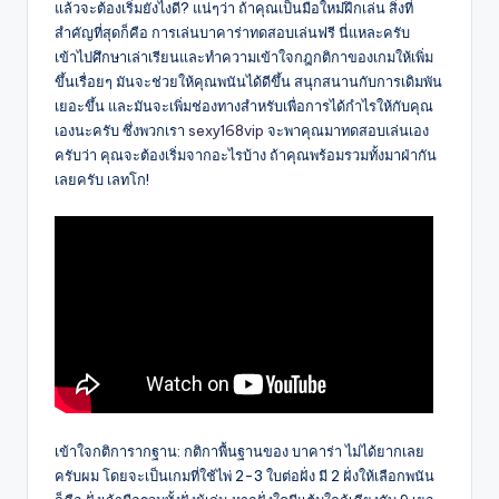
แล้วจะต้องเริ่มยังไงดี? แน่ๆว่า ถ้าคุณเป็นมือใหม่ฝึกเล่น สิ่งที่
สำคัญที่สุดก็คือ การเล่นบาคาร่าทดสอบเล่นฟรี นี่แหละครับ
เข้าไปศึกษาเล่าเรียนและทำความเข้าใจกฎกติกาของเกมให้เพิ่ม
ขึ้นเรื่อยๆ มันจะช่วยให้คุณพนันได้ดีขึ้น สนุกสนานกับการเดิมพัน
เยอะขึ้น และมันจะเพิ่มช่องทางสำหรับเพื่อการได้กำไรให้กับคุณ
เองนะครับ ซึ่งพวกเรา
sexy168vip
จะพาคุณมาทดสอบเล่นเอง
ครับว่า คุณจะต้องเริ่มจากอะไรบ้าง ถ้าคุณพร้อมรวมทั้งมาฝ่ากัน
เลยครับ เลทโก!
เข้าใจกติการากฐาน: กติกาพื้นฐานของ บาคาร่า ไม่ได้ยากเลย
ครับผม โดยจะเป็นเกมที่ใช้ไพ่ 2-3 ใบต่อฝั่ง มี 2 ฝั่งให้เลือกพนัน