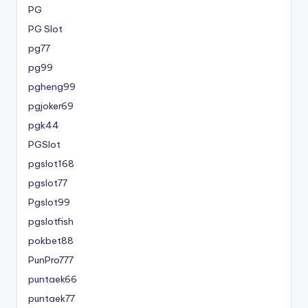
PG
PG Slot
pg77
pg99
pgheng99
pgjoker69
pgk44
PGSlot
pgslot168
pgslot77
Pgslot99
pgslotfish
pokbet88
PunPro777
puntaek66
puntaek77