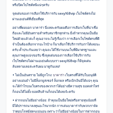
หรือปิดเว็บไซต์หนีแน่ๆครับ
จุดเด่นของการเลือกใช้บริการกับ sexy168vip เว็บไซต์ตรงไม่
ผ่านเอเย่นต์ที่เยี่ยมที่สุด
อย่างที่ผมบอก บาคาร่า นี่แหละครับผมคือการเลือกเว็บที่น่าเชื่อ
ถือและไม่มีอันตรายสำหรับสมาชิกทุกท่าน ยิ่งถ้าหากคุณเป็นมือ
ใหม่ด้วยแล้วล่ะก็ คุณอาจจะไม่รู้เรื่องว่า การเลือกเว็บไซต์ตรงที่ดี
จำเป็นต้องเลือกจากอะไรบ้าง ก็มาเลือกใช้บริการกับเราได้เลยนะ
ครับ ค้ำประกันเลยว่า คุณจะได้ใช้งานบนเว็บที่มีมาตรฐานและ
คุณภาพสูงแน่ๆขอรับ ซึ่งจุดเด่นของการเลือกใช้บริการกับ
เว็บไซต์ตรงไม่ผ่านเอเย่นต์แบบเรา sexy168vip ก็มีจุดเด่น
ล้นหลามเลยล่ะครับผม มาดูกันเลย!
• ไม่เป็นอันตราย ไม่มีถูกโกง:
บาคาร่า
เว็บตรงที่ได้รับใบอนุมัติ
อย่างแม่นยำ ไม่มีล็อกยูสเซอร์ ล็อกผล หรือเบิกเงินมิได้แน่ๆ คุณ
จะได้กำไรบนเว็บตรงของพวกเราได้อย่างมีความสุข ยอดเท่าไหร่
ก็ถอนได้ไม่ยั้ง ยอดสิบล้านก็ถอนได้เลยจ้ะครับ
• ฝากถอนไม่มีอย่างน้อย: ถ้าคุณเป็นมือใหม่หรือสายทุนน้อยที่
มิได้ปรารถนาลงทุนอะไรมากนัก การเล่นบาคาร่ากับพวกเราจัด
ว่าตอบโจทย์สุดๆแน่นอน เพราะว่าไม่มีอย่างน้อยในการฝากถอน