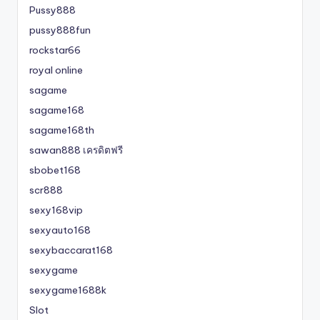
Pussy888
pussy888fun
rockstar66
royal online
sagame
sagame168
sagame168th
sawan888 เครดิตฟรี
sbobet168
scr888
sexy168vip
sexyauto168
sexybaccarat168
sexygame
sexygame1688k
Slot