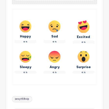
Happy
Sad
Excited
0
%
0
%
0
%
Sleepy
Angry
Surprise
0
%
0
%
0
%
Tags:
sexy168vip