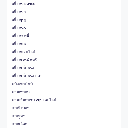
สล็อต918kiss
สล็อต99
สล็อตpg
สล็อตxo
สล็อตพุซซี่
สล็อตสด
สล็อตออนไลน์
สล็อตเครดิตฟรี
สล็อตเว็บตรง
สล็อตเว็บตรง 168
หนังออนไลน์
หวยฮานอย
หวยเวียดนาม vip ออนไลน์
เกมยิงปลา
เกมยูฟ่า
เกมสล็อต