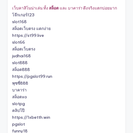
เว็บคาสิโนน่าเล่น ทั้ง
สล็อต
และ
บาคาร่า
ตึงจริงแตกบ่อยมาก
โจ๊กเกอร์123
slot168
สล็อตเว็บตรง แตกง่าย
https://st99.live
slot66
สล็อตเว็บตรง
judhai168
slot888
สล็อต888
https://pgslot99.run
พุซซี่888
บาคาร่า
สล็อตxo
slotpg
คลิปโป๊
https://1xbetth.win
pgslot
funny18