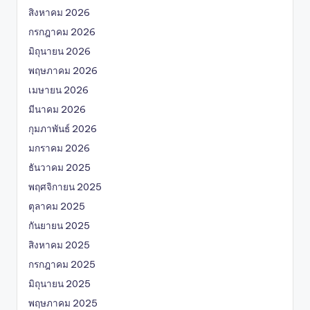
สิงหาคม 2026
กรกฎาคม 2026
มิถุนายน 2026
พฤษภาคม 2026
เมษายน 2026
มีนาคม 2026
กุมภาพันธ์ 2026
มกราคม 2026
ธันวาคม 2025
พฤศจิกายน 2025
ตุลาคม 2025
กันยายน 2025
สิงหาคม 2025
กรกฎาคม 2025
มิถุนายน 2025
พฤษภาคม 2025