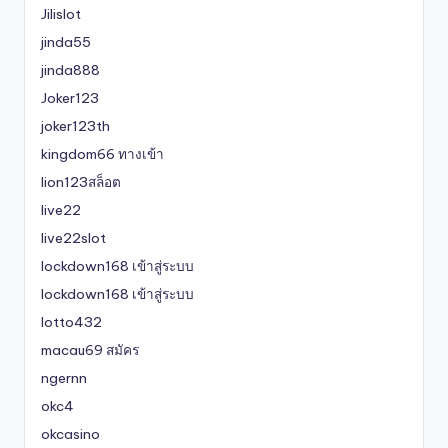
Jilislot
jinda55
jinda888
Joker123
joker123th
kingdom66 ทางเข้า
lion123สล็อต
live22
live22slot
lockdown168 เข้าสู่ระบบ
lockdown168 เข้าสู่ระบบ
lotto432
macau69 สมัคร
ngernn
okc4
okcasino