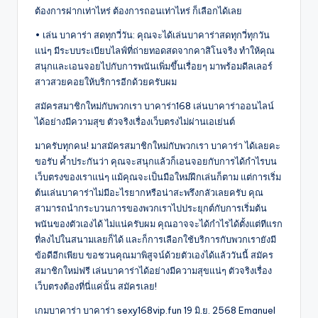
ต้องการฝากเท่าไหร่ ต้องการถอนเท่าไหร่ ก็เลือกได้เลย
• เล่น บาคาร่า สดทุกวี่วัน: คุณจะได้เล่นบาคาร่าสดทุกวี่ทุกวัน
แน่ๆ มีระบบระเบียบไลฟ์ที่ถ่ายทอดสดจากคาสิโนจริง ทำให้คุณ
สนุกและเอนจอยไปกับการพนันเพิ่มขึ้นเรื่อยๆ มาพร้อมดีลเลอร์
สาวสวยคอยให้บริการอีกด้วยครับผม
สมัครสมาชิกใหม่กับพวกเรา บาคาร่า168 เล่นบาคาร่าออนไลน์
ได้อย่างมีความสุข ตัวจริงเรื่องเว็บตรงไม่ผ่านเอเย่นต์
มาครับทุกคน! มาสมัครสมาชิกใหม่กับพวกเรา บาคาร่า ได้เลยคะ
ขอรับ ค้ำประกันว่า คุณจะสนุกแล้วก็เอนจอยกับการได้กำไรบน
เว็บตรงของเราแน่ๆ แม้คุณจะเป็นมือใหม่ฝึกเล่นก็ตาม แต่การเริ่ม
ต้นเล่นบาคาร่าไม่มีอะไรยากหรือน่าสะพรึงกลัวเลยครับ คุณ
สามารถนำกระบวนการของพวกเราไปประยุกต์กับการเริ่มต้น
พนันของตัวเองได้ ไม่แน่ครับผม คุณอาจจะได้กำไรได้ตั้งแต่ทีแรก
ที่ลงไปในสนามเลยก็ได้ และก็การเลือกใช้บริการกับพวกเรายังมี
ข้อดีอีกเพียบ ขอชวนคุณมาพิสูจน์ด้วยตัวเองได้แล้ววันนี้ สมัคร
สมาชิกใหม่ฟรี เล่นบาคาร่าได้อย่างมีความสุขแน่ๆ ตัวจริงเรื่อง
เว็บตรงต้องที่นี่แค่นั้น สมัครเลย!
เกมบาคาร่า บาคาร่า sexy168vip.fun 19 มิ.ย. 2568 Emanuel