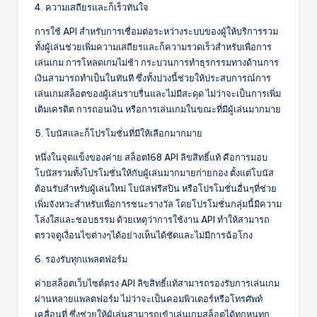
4. ความเสถียรและก็เร็วทันใจ
การใช้ API สำหรับการเชื่อมต่อระหว่างระบบของผู้ให้บริการรวม
ทั้งผู้เล่นช่วยเพิ่มความเสถียรและก็ความรวดเร็วสำหรับเพื่อการ
เล่นเกม การโหลดเกมไม่ช้า กระบวนการทำธุรกรรมทางด้านการ
เงินสามารถทำเป็นในทันที ซึ่งทั้งปวงนี้ช่วยให้ประสบการณ์การ
เล่นเกมสล็อตของผู้เล่นราบรื่นและไม่มีสะดุด ไม่ว่าจะเป็นการเพิ่ม
เติมเครดิต การถอนเงิน หรือการเล่นเกมในขณะที่มีผู้เล่นมากมาย
5. โบนัสและก็โปรโมชั่นที่มีให้เลือกมากมาย
หนึ่งในจุดแข็งของค่าย สล็อต168 API ลิขสิทธิ์แท้ คือการมอบ
โบนัสรวมทั้งโปรโมชั่นให้กับผู้เล่นมากมายก่ายกอง ตั้งแต่โบนัส
ต้อนรับสำหรับผู้เล่นใหม่ โบนัสฟรีสปิน หรือโปรโมชั่นอื่นๆที่ช่วย
เพิ่มจังหวะสำหรับเพื่อการชนะรางวัล โดยโปรโมชั่นกลุ่มนี้มีความ
โล่งใสและชอบธรรม ด้วยเหตุว่าการใช้งาน API ทำให้สามารถ
ตรวจดูเงื่อนไขต่างๆได้อย่างเห็นได้ชัดและไม่มีการฉ้อโกง
6. รองรับทุกแพลตฟอร์ม
ค่ายสล็อตเว็บไซต์ตรง API ลิขสิทธิ์แท้สามารถรองรับการเล่นเกม
ผ่านหลายแพลตฟอร์ม ไม่ว่าจะเป็นคอมพิวเตอร์หรือโทรศัพท์
เคลื่อนที่ ซึ่งช่วยให้ผู้เล่นสามารถเข้าเล่นเกมสล็อตได้ทุกหนทุก