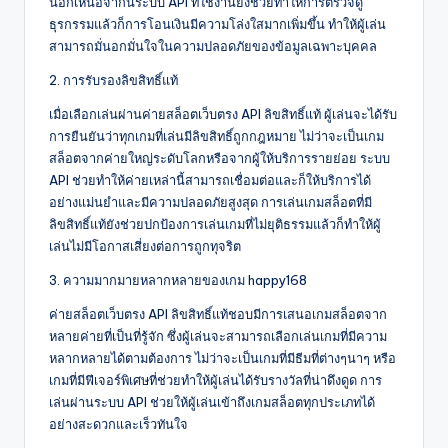
นอกเหนือจากนี้ระบบ API ที่ใช้งานยังช่วยทำให้การตรวจดู
ธุรกรรมแล้วก็การโอนเงินมีความโล่งใสมากเพิ่มขึ้น ทำให้ผู้เล่น
สามารถมั่นอกมั่นใจในความปลอดภัยของข้อมูลเฉพาะบุคคล
2. การรับรองลิขสิทธิ์แท้
เมื่อเลือกเล่นผ่านค่ายสล็อตเว็บตรง API ลิขสิทธิ์แท้ ผู้เล่นจะได้รับ
การยืนยันว่าทุกเกมที่เล่นมีลิขสิทธิ์ถูกกฎหมาย ไม่ว่าจะเป็นเกม
สล็อตจากค่ายใหญ่ระดับโลกหรือจากผู้ให้บริการรายย่อย ระบบ
API ช่วยทำให้ค่ายเหล่านี้สามารถเชื่อมต่อและก็ให้บริการได้
อย่างแม่นยำและมีความปลอดภัยสูงสุด การเล่นเกมสล็อตที่มี
ลิขสิทธิ์แท้ยังช่วยปกป้องการเล่นเกมที่ไม่ยุติธรรมแล้วก็ทำให้ผู้
เล่นไม่มีโอกาสเสี่ยงต่อการถูกทุจริต
3. ความมากมายหลากหลายของเกม happy168
ค่ายสล็อตเว็บตรง API ลิขสิทธิ์แท้ชอบมีการเสนอเกมสล็อตจาก
หลายค่ายที่เป็นที่รู้จัก ซึ่งผู้เล่นจะสามารถเลือกเล่นเกมที่มีความ
หลากหลายได้ตามต้องการ ไม่ว่าจะเป็นเกมที่มีธีมที่ต่างๆนาๆ หรือ
เกมที่มีฟีเจอร์พิเศษที่ช่วยทำให้ผู้เล่นได้รับรางวัลที่น่าดึงดูด การ
เล่นผ่านระบบ API ช่วยให้ผู้เล่นเข้าถึงเกมสล็อตทุกประเภทได้
อย่างสะดวกและเร็วทันใจ