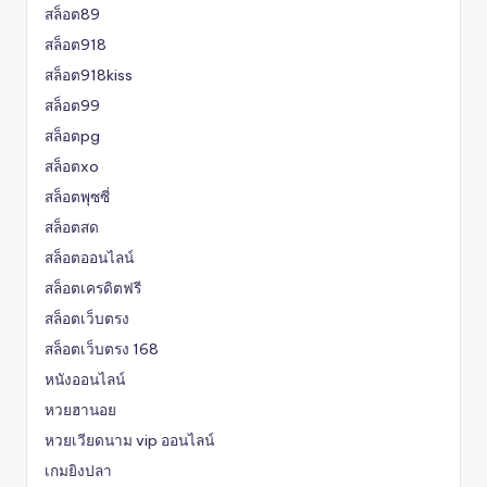
สล็อต89
สล็อต918
สล็อต918kiss
สล็อต99
สล็อตpg
สล็อตxo
สล็อตพุซซี่
สล็อตสด
สล็อตออนไลน์
สล็อตเครดิตฟรี
สล็อตเว็บตรง
สล็อตเว็บตรง 168
หนังออนไลน์
หวยฮานอย
หวยเวียดนาม vip ออนไลน์
เกมยิงปลา