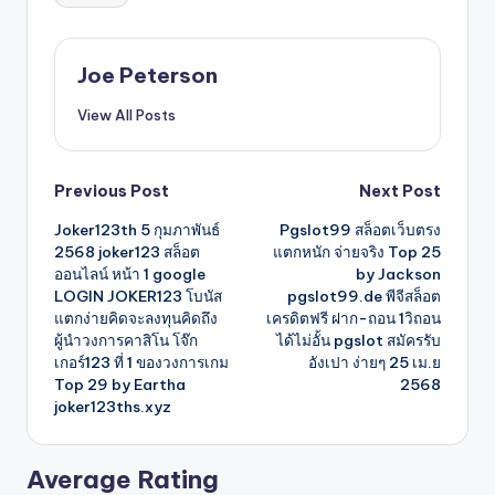
Joe Peterson
View All Posts
Post
Previous Post
Next Post
Joker123th 5 กุมภาพันธ์
Pgslot99 สล็อตเว็บตรง
navigation
2568 joker123 สล็อต
แตกหนัก จ่ายจริง Top 25
ออนไลน์ หน้า 1 google
by Jackson
LOGIN JOKER123 โบนัส
pgslot99.de พีจีสล็อต
แตกง่ายคิดจะลงทุนคิดถึง
เครดิตฟรี ฝาก-ถอน 1วิถอน
ผู้นำวงการคาสิโน โจ๊ก
ได้ไม่อั้น pgslot สมัครรับ
เกอร์123 ที่ 1 ของวงการเกม
อังเปา ง่ายๆ 25 เม.ย
Top 29 by Eartha
2568
joker123ths.xyz
Average Rating