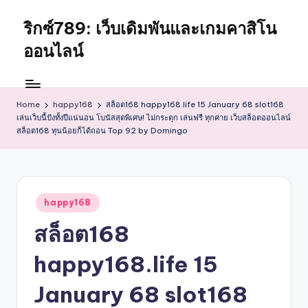
ริกซ์789: เว็บเดิมพันและเกมคาสิโน
ออนไลน์
Home
happy168
สล็อต168 happy168.life 15 January 68 slot168
เล่นเว็บนี้ปังทั้งปีแน่นอน โบนัสสุดพิเศษ! ไม่กระตุก เล่นฟรี ทุกค่าย เว็บสล็อตออนไลน์
สล็อต168 ทุนน้อยก็ได้ถอน Top 92 by Domingo
Posted
happy168
in
สล็อต168
happy168.life 15
January 68 slot168