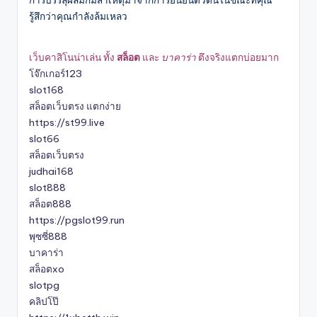
รู้สึกว่าคุณกำลังล้มเหลว
เว็บคาสิโนน่าเล่น ทั้ง
สล็อต
และ
บาคาร่า
ตึงจริงแตกบ่อยมาก
โจ๊กเกอร์123
slot168
สล็อตเว็บตรง แตกง่าย
https://st99.live
slot66
สล็อตเว็บตรง
judhai168
slot888
สล็อต888
https://pgslot99.run
พุซซี่888
บาคาร่า
สล็อตxo
slotpg
คลิปโป๊