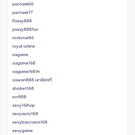
puntaek66
puntaek77
Pussy888
pussy888fun
rockstar66
royal online
sagame
sagame168
sagame168th
sawan888 เครดิตฟรี
sbobet168
scr888
sexy168vip
sexyauto168
sexybaccarat168
sexygame