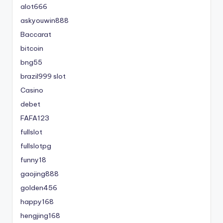
alot666
askyouwin888
Baccarat
bitcoin
bng55
brazil999 slot
Casino
debet
FAFA123
fullslot
fullslotpg
funny18
gaojing888
golden456
happy168
hengjing168