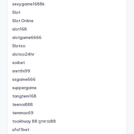
sexygame1688k
Slot
Slot Online
slot168
slotgame6666
Slotxo
slotxo24hr
soibet
sretthi99
ssgame666
suppergame
tangtem168
teenoi888
temmax69
tookhuay 88 ถูกหวย88
ufa11bet