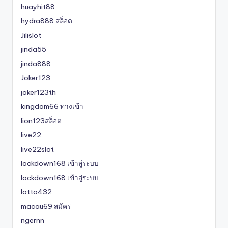
huayhit88
hydra888 สล็อต
Jilislot
jinda55
jinda888
Joker123
joker123th
kingdom66 ทางเข้า
lion123สล็อต
live22
live22slot
lockdown168 เข้าสู่ระบบ
lockdown168 เข้าสู่ระบบ
lotto432
macau69 สมัคร
ngernn