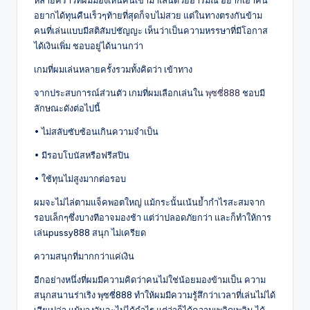
อยากได้ทุนคืนเร็วๆท้ายที่สุดก็จบไม่สวย แต่ในทางตรงกันข้าม
คนที่เล่นแบบมีสติสัมปชัญญะ เห็นว่าเป็นความหรรษาที่มีโอกาส
ได้เงินเพิ่ม ชอบอยู่ได้นานกว่า
เกมที่ผมเล่นหลายครั้งรวมทั้งคิดว่า เข้าทาง
จากประสบการณ์ส่วนตัว เกมที่ผมเลือกเล่นใน
พุซซี่888
ชอบมี
ลักษณะดังต่อไปนี้
• ไม่สลับซับซ้อนเกินความจำเป็น
• มีรอบโบนัสหรือฟรีสปิน
• ใช้ทุนไม่สูงมากต่อรอบ
ผมจะไม่ไล่ตามแจ็คพอตใหญ่ แม้กระนั้นเน้นย้ำกำไรสะสมจาก
รอบเล็กๆซึ่งบางทีอาจมองช้า แต่ว่าปลอดภัยกว่า และก็ทำให้การ
เล่นpussy888 สนุก ไม่เครียด
ความสนุกที่มากกว่าแค่เงิน
อีกอย่างหนึ่งที่ผมมีความคิดว่าคนไม่ใช่น้อยมองข้ามเป็น ความ
สนุกสนานร่าเริง พุซซี่888 ทำให้ผมมีความรู้สึกว่าเวลาที่เล่นไม่ได้
เสียเปล่า แม้บางวันจะไม่ได้กำไร แต่ว่าก็ได้ความเพลิดเพลิน ได้