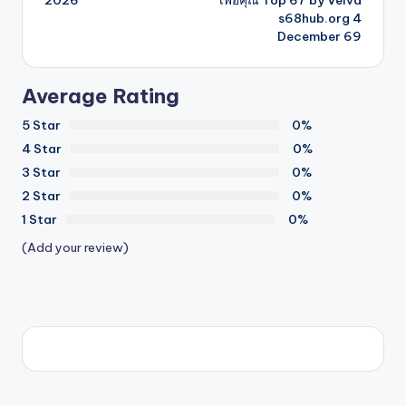
2026
เพื่อคุณ Top 67 by Velva
s68hub.org 4
December 69
Average Rating
5 Star
0%
4 Star
0%
3 Star
0%
2 Star
0%
1 Star
0%
(Add your review)