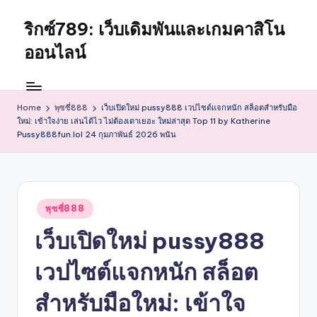
ริกซ์789: เว็บเดิมพันและเกมคาสิโน
ออนไลน์
Home
พุซซี่888
เว็บเปิดใหม่ pussy888 เวปไซต์แจกหนัก สล็อตสำหรับมือ
ใหม่: เข้าใจง่าย เล่นได้ไว ไม่ต้องเดาเยอะ ใหม่ล่าสุด Top 11 by Katherine
Pussy888fun.lol 24 กุมภาพันธ์ 2026 พนัน
Posted
พุซซี่888
in
เว็บเปิดใหม่ pussy888
เวปไซต์แจกหนัก สล็อต
สำหรับมือใหม่: เข้าใจ