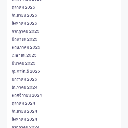
ตุลาคม 2025
กันยายน 2025
สิงหาคม 2025
กรกฎาคม 2025
มิถุนายน 2025
พฤษภาคม 2025
เมษายน 2025
มีนาคม 2025
กุมภาพันธ์ 2025
มกราคม 2025
ธันวาคม 2024
พฤศจิกายน 2024
ตุลาคม 2024
กันยายน 2024
สิงหาคม 2024
กรกฎาคม 2024