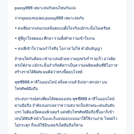
pussy888 เหมาะสมกับคนไหนกันแน่
จากมุมมองของผม pussy888 เหมาะสมกับ
• คนที่อยากเล่นเกมสล็อตแบบตั้งใจจริงแม้กระนั้นไม่เครียด
• ผู้ที่ถูกใจทดลอง ศึกษา รวมทั้งทำความเข้าใจเกม
• คนที่เข้าใจว่าผลกำไรคือ โอกาส ไม่ใช่ คำมั่นสัญญา
ถ้าคนใดกันคิดจะเข้ามาเล่นด้วยความมุ่งหวังร่ำรวยเร็ว อาจผิด
หวังได้ง่าย แม้กระนั้นถ้าเกิดคิดว่าเป็นความเพลิดเพลินที่มีโอกาส
สร้างรายได้พิเศษ ผมคิดว่าตรงนี้ตอบโจทย์
พุซซี่888 คาสิโนออนไลน์ สล็อต เกมส์ ยิงปลา ตกปลา บน
โทรศัพท์มือถือ
ประสบการณ์ตรงที่ผมได้ทดลองเล่น พุซซี่888 คาสิโนออนไลน์
ผ่านมือถือ จำต้องบอกเลยว่าความสบายเป็นลักษณะเด่นอันดับ
แรก ไม่ต้องเปิดคอมพิวเตอร์ แค่หยิบโทรศัพท์มือถือขึ้นมาก็เข้า
เล่นได้ทันที หน้าเว็บและก็แอปออกแบบมาให้ใช้งานง่าย โหลดไว
ไม่กระตุก ถึงแม้ใช้อินเทอร์เน็ตมือถือก็ตาม