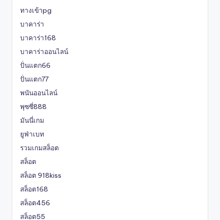
ทางเข้าpg
บาคาร่า
บาคาร่า168
บาคาร่าออนไลน์
ปั่นแตก66
ปั่นแตก77
พนันออนไลน์
พุซซี่888
มันนี่เกม
ยูฟ่าเบท
รวมเกมสล็อต
สล็อต
สล็อต 918kiss
สล็อต168
สล็อต456
สล็อต55