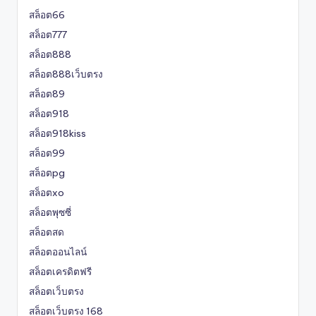
สล็อต66
สล็อต777
สล็อต888
สล็อต888เว็บตรง
สล็อต89
สล็อต918
สล็อต918kiss
สล็อต99
สล็อตpg
สล็อตxo
สล็อตพุซซี่
สล็อตสด
สล็อตออนไลน์
สล็อตเครดิตฟรี
สล็อตเว็บตรง
สล็อตเว็บตรง 168