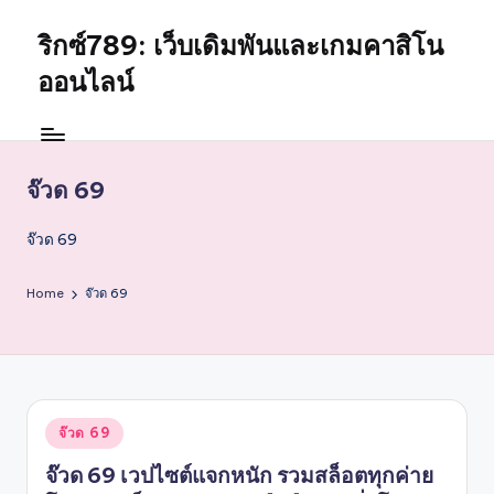
ริกซ์789: เว็บเดิมพันและเกมคาสิโน
ออนไลน์
จ๊วด 69
จ๊วด 69
Home
จ๊วด 69
Posted
จ๊วด 69
in
จ๊วด 69 เวปไซต์แจกหนัก รวมสล็อตทุกค่าย