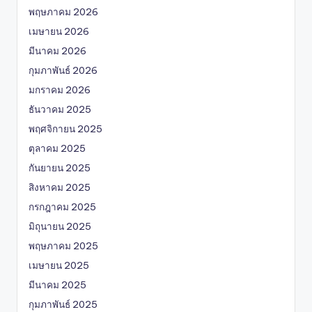
พฤษภาคม 2026
เมษายน 2026
มีนาคม 2026
กุมภาพันธ์ 2026
มกราคม 2026
ธันวาคม 2025
พฤศจิกายน 2025
ตุลาคม 2025
กันยายน 2025
สิงหาคม 2025
กรกฎาคม 2025
มิถุนายน 2025
พฤษภาคม 2025
เมษายน 2025
มีนาคม 2025
กุมภาพันธ์ 2025