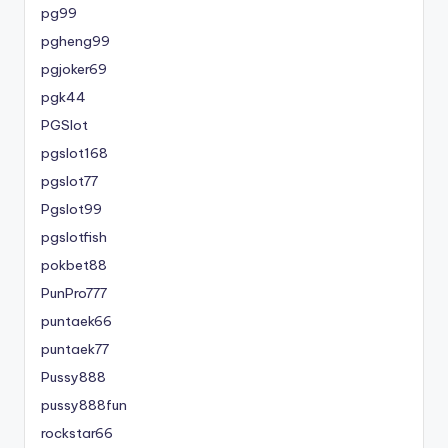
pg99
pgheng99
pgjoker69
pgk44
PGSlot
pgslot168
pgslot77
Pgslot99
pgslotfish
pokbet88
PunPro777
puntaek66
puntaek77
Pussy888
pussy888fun
rockstar66