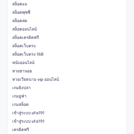
สล็อตxo
สล็อตพุซซี่
สล็อตสด
สล็อตออนไลน์
สล็อตเครดิตฟรี
สล็อตเว็บตรง
สล็อตเว็บตรง 168
หนังออนไลน์
หวยฮานอย
หวยเวียดนาม vip ออนไลน์
เกมยิงปลา
เกมยูฟ่า
เกมสล็อต
เข้าสู่ระบบ ufa191
เข้าสู่ระบบ ufa191
เครดิตฟรี