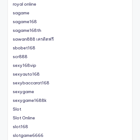
royal online
sagame
sagame168
sagame168th
sawan888 เครดิตฟรี
sbobet168
scr888
sexy168vip
sexyauto168
sexybaccarat168
sexygame
sexygame1688k
Slot
Slot Online
slot168
slotgame6666