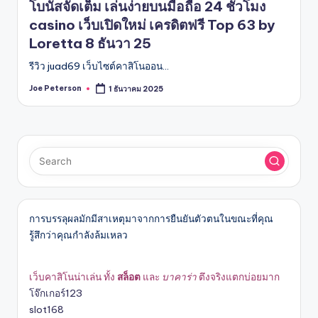
โบนัสจัดเต็ม เล่นง่ายบนมือถือ 24 ชั่วโมง
casino เว็บเปิดใหม่ เครดิตฟรี Top 63 by
Loretta 8 ธันวา 25
รีวิว juad69 เว็บไซต์คาสิโนออน…
Joe Peterson
1 ธันวาคม 2025
Posted
by
การบรรลุผลมักมีสาเหตุมาจากการยืนยันตัวตนในขณะที่คุณ
รู้สึกว่าคุณกำลังล้มเหลว
เว็บคาสิโนน่าเล่น ทั้ง
สล็อต
และ
บาคาร่า
ตึงจริงแตกบ่อยมาก
โจ๊กเกอร์123
slot168