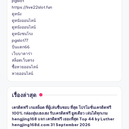
pgslot
https://live22slot.fun
ดูหนัง
ดูหนังออนไลน์
ดูหนังออนไลน์
ดูหนังชนโรง
pgslot77
ปั่นแตก66
เว็บบาคาร่า
สล็อตเว็บตรง
ซื้อหวยออนไลน์
หวยออนไลน์
เรื่องล่าสุด
เครดิตฟรี เกมสล็อต ที่ผู้เล่นชื่นชอบ ที่สุด โปรโมชั่นเครดิตฟรี
100% กล่องสุ่มเฮงเฮง รับเครดิตฟรี ยูสเดียว เล่นได้ทุกเกม
hengjing168 แจก เครดิตฟรี เยอะที่สุด Top 44 by Luther
hengjing168d.com 31 September 2026