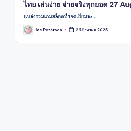
ไทย เล่นง่าย จ่ายจริงทุกยอด 27 A
แหล่งรวมเกมสล็อตที่ยอดเยี่ยมจะ…
Joe Peterson
26 สิงหาคม 2025
Posted
by