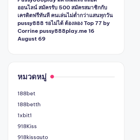
ออนไลน์ สมัครรับ 500 สมัครสมาชิกกับ
เครดิตฟรีทันที คนเล่นไม่ต่ำกว่าแสนทุกวัน
pussy888 รอไม่ได้ ต้องลอง Top 77 by
Corrine pussy888play.me 16
August 69
หมวดหมู่
188bet
188betth
1xbit1
918Kiss
918kissauto