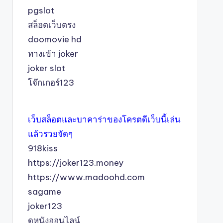
pgslot
สล็อตเว็บตรง
doomovie hd
ทางเข้า joker
joker slot
โจ๊กเกอร์123
เว็บสล็อตและบาคาร่าของโครตดีเว็บนี้เล่น
แล้วรวยจัดๆ
918kiss
https://joker123.money
https://www.madoohd.com
sagame
joker123
ดูหนังออนไลน์