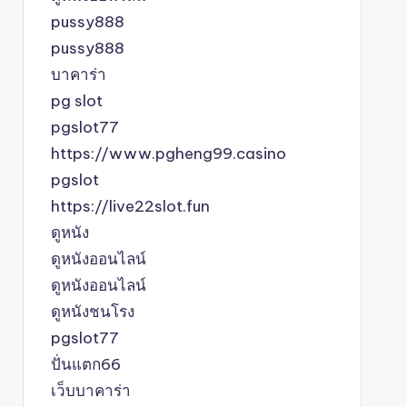
pussy888
pussy888
บาคาร่า
pg slot
pgslot77
https://www.pgheng99.casino
pgslot
https://live22slot.fun
ดูหนัง
ดูหนังออนไลน์
ดูหนังออนไลน์
ดูหนังชนโรง
pgslot77
ปั่นแตก66
เว็บบาคาร่า