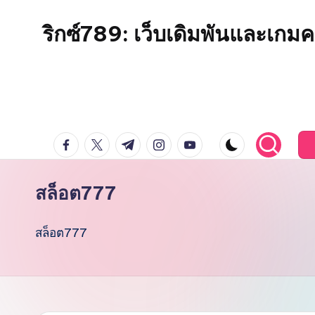
ริกซ์789: เว็บเดิมพันและเกม
facebook.com
twitter.com
t.me
instagram.com
youtube.com
สล็อต777
สล็อต777