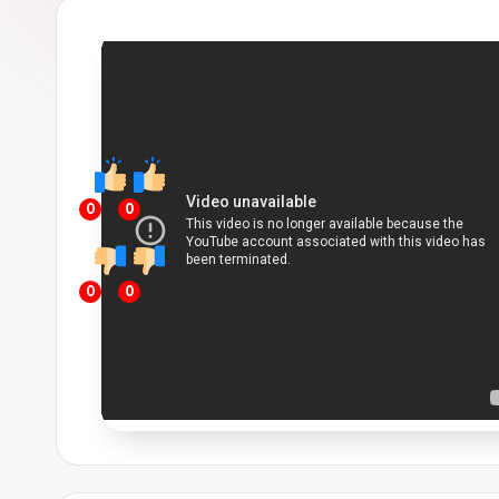
0
0
0
0