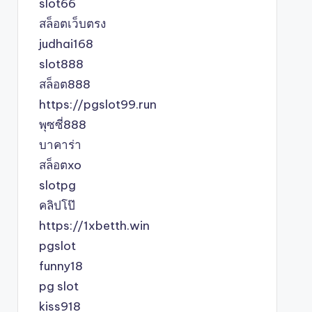
slot66
สล็อตเว็บตรง
judhai168
slot888
สล็อต888
https://pgslot99.run
พุซซี่888
บาคาร่า
สล็อตxo
slotpg
คลิปโป๊
https://1xbetth.win
pgslot
funny18
pg slot
kiss918