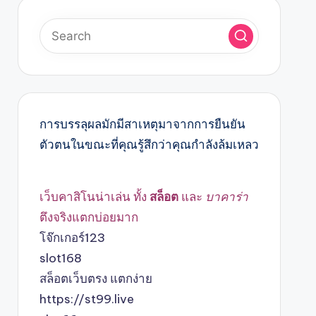
การบรรลุผลมักมีสาเหตุมาจากการยืนยัน
ตัวตนในขณะที่คุณรู้สึกว่าคุณกำลังล้มเหลว
เว็บคาสิโนน่าเล่น ทั้ง
สล็อต
และ
บาคาร่า
ตึงจริงแตกบ่อยมาก
โจ๊กเกอร์123
slot168
สล็อตเว็บตรง แตกง่าย
https://st99.live