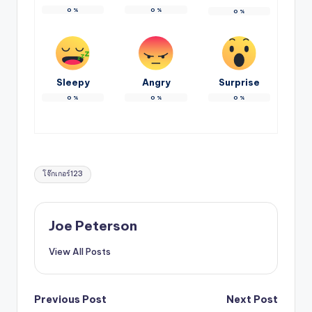
0
%
0
%
0
%
Sleepy
Angry
Surprise
0
%
0
%
0
%
Tags:
โจ๊กเกอร์123
Joe Peterson
View All Posts
Post
Previous Post
Next Post