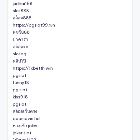
judhai168
slot888
สล็อต888
https://pgslot99.run
พุซซี่888
บาคาร่า
สล็อตxo
slotpg
คลิปโป๊
https://1xbetth.win
pgslot
funny18
pg slot
kiss918
pgslot
สล็อตเว็บตรง
doomovie hd
ทางเข้า joker
joker slot
โจ๊กเกอร์123