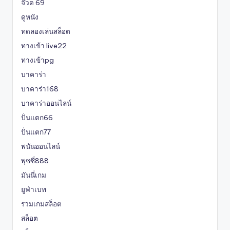
จ๊วด 69
ดูหนัง
ทดลองเล่นสล็อต
ทางเข้า live22
ทางเข้าpg
บาคาร่า
บาคาร่า168
บาคาร่าออนไลน์
ปั่นแตก66
ปั่นแตก77
พนันออนไลน์
พุซซี่888
มันนี่เกม
ยูฟ่าเบท
รวมเกมสล็อต
สล็อต