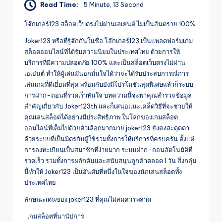
Read Time:
5 Minute, 13 Second
โจ๊กเกอร์123 สล็อตเว็บตรงไม่ผ่านเอเย่นต์ ไม่เป็นอันตราย 100%
Joker123 หรือที่รู้จักกันในชื่อ โจ๊กเกอร์123 เป็นแพลตฟอร์มเกม
สล็อตออนไลน์ที่ได้รับความนิยมในประเทศไทย ด้วยการให้
บริการที่มีความปลอดภัย 100% และเป็นสล็อตเว็บตรงไม่ผ่าน
เอเย่นต์ ทำให้ผู้เล่นมั่นอกมั่นใจได้ว่าจะได้รับประสบการณ์การ
เล่นเกมที่ดีเยี่ยมที่สุด พร้อมกับยังมีโปรโมชั่นสุดพิเศษแล้วก็ระบบ
การฝาก-ถอนที่รวดเร็วทันใจ บทความนี้จะพาคุณสำรวจข้อมูล
สำคัญเกี่ยวกับ Joker123th และก็เสนอแนะเคล็ดวิธีที่จะช่วยให้
คุณเล่นสล็อตได้อย่างมีประสิทธิภาพ ในโลกของเกมสล็อต
ออนไลน์ที่เต็มไปด้วยตัวเลือกมากมาย joker123 ยังคงสะดุดตา
ด้วยระบบที่เป็นมิตรกับผู้ใช้รวมทั้งการให้บริการที่ครบครัน ตั้งแต่
การลงทะเบียนเป็นสมาชิกที่ง่ายมาก ระบบฝาก-ถอนอัตโนมัติที่
รวดเร็ว รวมทั้งการผลักดันและสนับสนุนลูกค้าตลอด 1 วัน สิ่งกลุ่ม
นี้ทำให้ Joker123 เป็นอันดับที่หนึ่งในใจของนักเล่นสล็อตทั้ง
ประเทศไทย
ลักษณะเด่นของ joker123 ที่คุณไม่สมควรพลาด
· เกมสล็อตที่นานัปการ