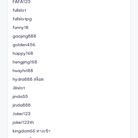
FAFA123
fullslot
fullslotpg
funny18
gaojing888
golden456
happy168
hengjing168
huayhit88
hydra888 สล็อต
Jilislot
jinda55
jinda888
Joker123
joker123th
kingdom66 ทางเข้า