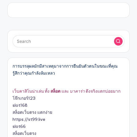
การบรรลุผลมักมีสาเหตุมาจากการยืนยันตัวตนในขณะที่คุณ
รู้สึกว่าคุณกำลังล้มเหลว
เว็บคาสิโนน่าเล่น ทั้ง
สล็อต
และ
บาคาร่า
ตึงจริงแตกบ่อยมาก
โจ๊กเกอร์123
slot168
สล็อตเว็บตรง แตกง่าย
https://st99.live
slot66
สล็อตเว็บตรง