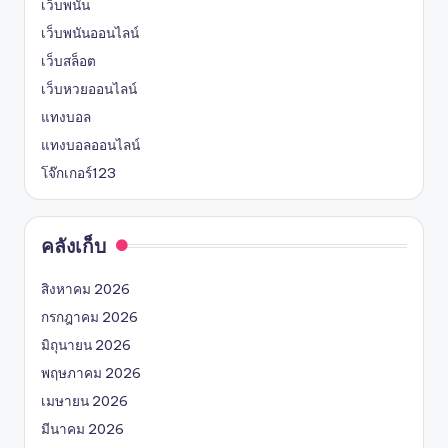
เว็บพนัน
เว็บพนันออนไลน์
เว็บสล็อต
เว็บหวยออนไลน์
แทงบอล
แทงบอลออนไลน์
โจ๊กเกอร์123
คลังเก็บ
สิงหาคม 2026
กรกฎาคม 2026
มิถุนายน 2026
พฤษภาคม 2026
เมษายน 2026
มีนาคม 2026