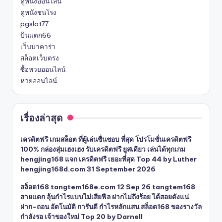
ดูหนังออนไลน์
ดูหนังชนโรง
pgslot77
ปั่นแตก66
เว็บบาคาร่า
สล็อตเว็บตรง
ซื้อหวยออนไลน์
หวยออนไลน์
เรื่องล่าสุด
เครดิตฟรี เกมสล็อต ที่ผู้เล่นชื่นชอบ ที่สุด โปรโมชั่นเครดิตฟรี
100% กล่องสุ่มเฮงเฮง รับเครดิตฟรี ยูสเดียว เล่นได้ทุกเกม
hengjing168 แจก เครดิตฟรี เยอะที่สุด Top 44 by Luther
hengjing168d.com 31 September 2026
สล็อต168 tangtem168e.com 12 Sep 26 tangtem168
สายแตก ลุ้นกำไรแบบไม่เสียฟีล ฝากไม่ถึงร้อย ได้สอยตังแน่
ฝาก-ถอน อัตโนมัติ การันตี กำไรหลักแสน สล็อต168 ของรางวัล
กำลังรอ เจ้าของใหม่ Top 20 by Darnell