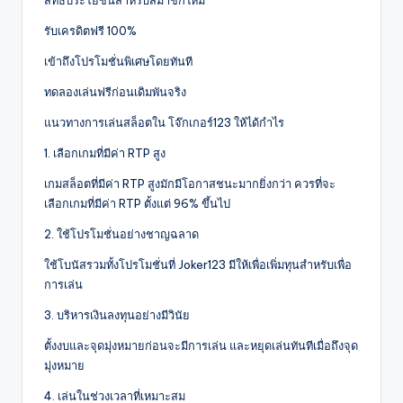
รับเครดิตฟรี 100%
เข้าถึงโปรโมชั่นพิเศษโดยทันที
ทดลองเล่นฟรีก่อนเดิมพันจริง
แนวทางการเล่นสล็อตใน โจ๊กเกอร์123 ให้ได้กำไร
1. เลือกเกมที่มีค่า RTP สูง
เกมสล็อตที่มีค่า RTP สูงมักมีโอกาสชนะมากยิ่งกว่า ควรที่จะ
เลือกเกมที่มีค่า RTP ตั้งแต่ 96% ขึ้นไป
2. ใช้โปรโมชั่นอย่างชาญฉลาด
ใช้โบนัสรวมทั้งโปรโมชั่นที่ Joker123 มีให้เพื่อเพิ่มทุนสำหรับเพื่อ
การเล่น
3. บริหารเงินลงทุนอย่างมีวินัย
ตั้งงบและจุดมุ่งหมายก่อนจะมีการเล่น และหยุดเล่นทันทีเมื่อถึงจุด
มุ่งหมาย
4. เล่นในช่วงเวลาที่เหมาะสม