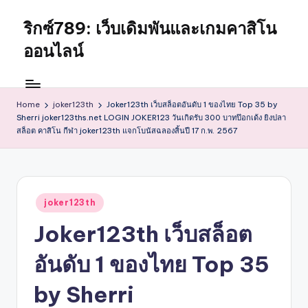
ริกซ์789: เว็บเดิมพันและเกมคาสิโน
ออนไลน์
Home
joker123th
Joker123th เว็บสล็อตอันดับ 1 ของไทย Top 35 by
Sherri joker123ths.net LOGIN JOKER123 วันเกิดรับ 300 บาทป๊อกเด้ง ยิงปลา
สล็อต คาสิโน กีฬา joker123th แจกโบนัสฉลองสิ้นปี 17 ก.พ. 2567
Posted
joker123th
in
Joker123th เว็บสล็อต
อันดับ 1 ของไทย Top 35
by Sherri