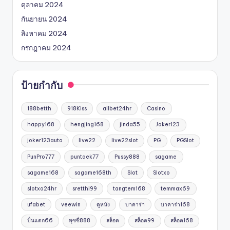
ตุลาคม 2024
กันยายน 2024
สิงหาคม 2024
กรกฎาคม 2024
ป้ายกำกับ
188betth
918Kiss
allbet24hr
Casino
happy168
hengjing168
jinda55
Joker123
joker123auto
live22
live22slot
PG
PGSlot
PunPro777
puntaek77
Pussy888
sagame
sagame168
sagame168th
Slot
Slotxo
slotxo24hr
sretthi99
tangtem168
temmax69
ufabet
veewin
ดูหนัง
บาคาร่า
บาคาร่า168
ปั่นแตก66
พุซซี่888
สล็อต
สล็อต99
สล็อต168