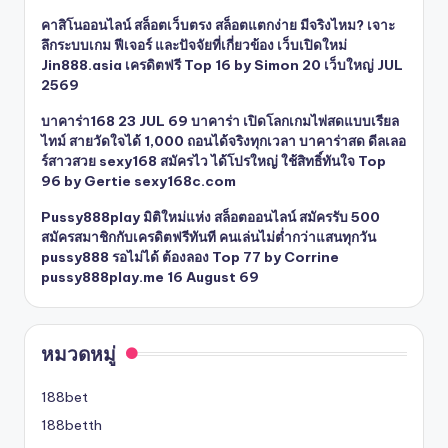
คาสิโนออนไลน์ สล็อตเว็บตรง สล็อตแตกง่าย มีจริงไหม? เจาะ
ลึกระบบเกม ฟีเจอร์ และปัจจัยที่เกี่ยวข้อง เว็บเปิดใหม่
Jin888.asia เครดิตฟรี Top 16 by Simon 20 เว็บใหญ่ JUL
2569
บาคาร่า168 23 JUL 69 บาคาร่า เปิดโลกเกมไพ่สดแบบเรียล
ไทม์ สายวัดใจได้ 1,000 ถอนได้จริงทุกเวลา บาคาร่าสด ดีลเลอ
ร์สาวสวย sexy168 สมัครไว ได้โปรใหญ่ ใช้สิทธิ์ทันใจ Top
96 by Gertie sexy168c.com
Pussy888play มิติใหม่แห่ง สล็อตออนไลน์ สมัครรับ 500
สมัครสมาชิกกับเครดิตฟรีทันที คนเล่นไม่ต่ำกว่าแสนทุกวัน
pussy888 รอไม่ได้ ต้องลอง Top 77 by Corrine
pussy888play.me 16 August 69
หมวดหมู่
188bet
188betth