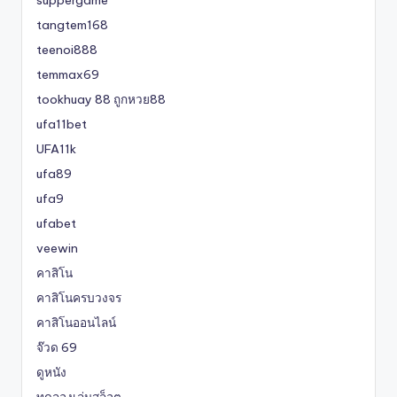
suppergame
tangtem168
teenoi888
temmax69
tookhuay 88 ถูกหวย88
ufa11bet
UFA11k
ufa89
ufa9
ufabet
veewin
คาสิโน
คาสิโนครบวงจร
คาสิโนออนไลน์
จ๊วด 69
ดูหนัง