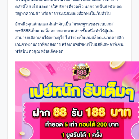
คลังที่โปร่งใส และการให้บริการที่รวดเร็ว นอกจากนั้นยังช่วยลด
ปัญหาความช้า หรือค่าธรรมเนียมแฝงที่มักพบในเว็บทั่วไป
อีกหนึ่งคุณลักษณะเด่นสำคัญเป็น “มาตรฐานของระบบเกม”
พุซซี่888เก็บเกมสล็อตจากมากมายค่ายชั้นหนึ่ง ทำให้ผู้เล่น
สามารถเลือกเล่นได้อย่างจุใจ ไม่ว่าจะเป็นเกมสล็อตแนวคลาสสิก
เกมภาพงามกราฟิกอลังการ หรือเกมที่มีฟีพบร์โบนัสพิเศษ อาทิเช่น
ฟรีสปิน ตัวคูณ หรือแจ็คพอต