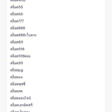
สล็อต456
สล็อต55
สล็อต66
สล็อต777
สล็อต888
สล็อต888เว็บตรง
สล็อต89
สล็อต918
สล็อต918kiss
สล็อต99
สล็อตpg
สล็อตxo
สล็อตพุซซี่
สล็อตสด
สล็อตออนไลน์
สล็อตเครดิตฟรี