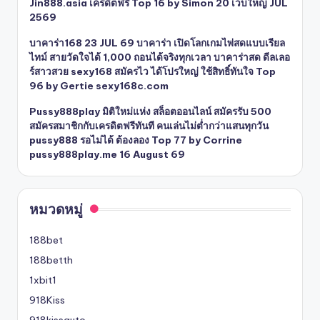
Jin888.asia เครดิตฟรี Top 16 by Simon 20 เว็บใหญ่ JUL
2569
บาคาร่า168 23 JUL 69 บาคาร่า เปิดโลกเกมไพ่สดแบบเรียล
ไทม์ สายวัดใจได้ 1,000 ถอนได้จริงทุกเวลา บาคาร่าสด ดีลเลอ
ร์สาวสวย sexy168 สมัครไว ได้โปรใหญ่ ใช้สิทธิ์ทันใจ Top
96 by Gertie sexy168c.com
Pussy888play มิติใหม่แห่ง สล็อตออนไลน์ สมัครรับ 500
สมัครสมาชิกกับเครดิตฟรีทันที คนเล่นไม่ต่ำกว่าแสนทุกวัน
pussy888 รอไม่ได้ ต้องลอง Top 77 by Corrine
pussy888play.me 16 August 69
หมวดหมู่
188bet
188betth
1xbit1
918Kiss