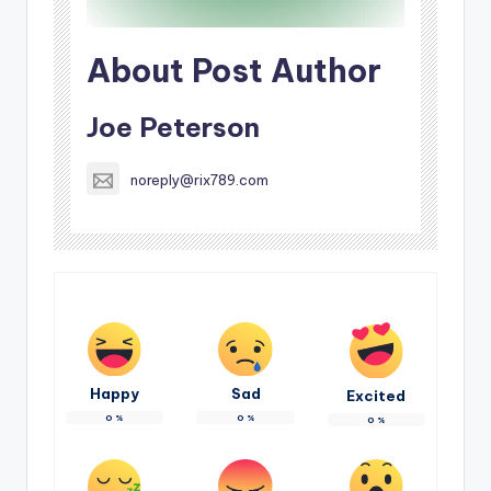
About Post Author
Joe Peterson
noreply@rix789.com
Happy
Sad
Excited
0
%
0
%
0
%